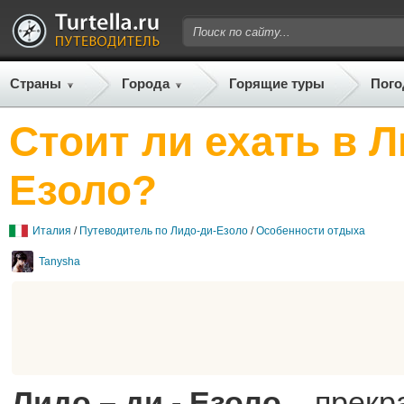
Страны
Города
Горящие туры
Пого
Стоит ли ехать в Л
Езоло?
Италия
/
Путеводитель по Лидо-ди-Езоло
/
Особенности отдыха
Tanysha
Лидо – ди - Езоло
– прекр