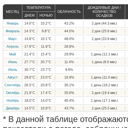
ТЕМПЕРАТУРА
ДОЖДЛИВЫЕ ДНИ /
МЕСЯЦ
ОБЛАЧНОСТЬ
КОЛИЧЕСТВО
ДНЕМ
НОЧЬЮ
ОСАДКОВ
Январь
14.0°C
10.2°C
43.2%
2 дня (44.3 мм.)
Февраль
14.3°C
9.8°C
44.0%
2 дня (25.8 мм.)
Март
14.8°C
10.1°C
48.0%
2 дня (33.8 мм.)
Апрель
17.9°C
11.9°C
28.8%
-
Май
21.4°C
15.4°C
29.9%
1 день (12.1 мм.)
Июнь
27.7°C
20.7°C
11.4%
1 день (8.0 мм.)
Июль
30.7°C
23.7°C
9.8%
-
Август
29.6°C
23.0°C
16.9%
1 день (11.0 мм.)
Сентябрь
26.5°C
20.8°C
30.1%
1 день (18.2 мм.)
Октябрь
21.9°C
17.4°C
35.6%
2 дня (19.4 мм.)
Ноябрь
18.0°C
14.0°C
40.4%
1 день (17.1 мм.)
Декабрь
14.5°C
10.9°C
43.7%
2 дня (25.5 мм.)
* В данной таблице отображают