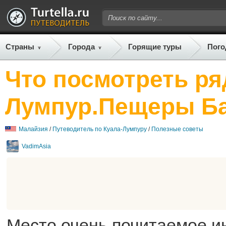
Страны
Города
Горящие туры
Пого
Что посмотреть ря
Лумпур.Пещеры Ба
Малайзия
/
Путеводитель по Куала-Лумпуру
/
Полезные советы
VadimAsia
Место очень почитаемое и