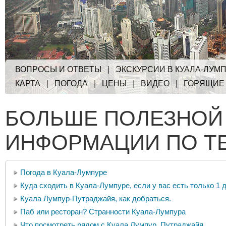
ВОПРОСЫ И ОТВЕТЫ
|
ЭКСКУРСИИ В КУАЛА-ЛУМ
КАРТА
|
ПОГОДА
|
ЦЕНЫ
|
ВИДЕО
|
ГОРЯЩИЕ
БОЛЬШЕ ПОЛЕЗНОЙ
ИНФОРМАЦИИ ПО Т
Погода в Куала-Лумпуре
Куда сходить в Куала-Лумпуре, если у вас есть только 1 
Куала Лумпур-Путраджайя, как добраться.
Паб или ресторан? Странности Куала-Лумпура
Что посмотреть рядом с Куала Лумпур. Путраджайя