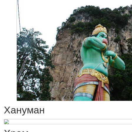
Хануман