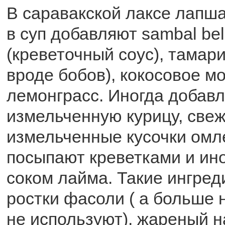
В саравакской лаксе лапша
в суп добавляют sambal be
(креветочный соус), тамари
вроде бобов), кокосовое м
лемонграсс. Иногда добав
измельченную курицу, свеж
измельченные кусочки омле
посыпают креветками и ин
соком лайма. Такие ингред
ростки фасоли ( а больше 
не используют), жареный 