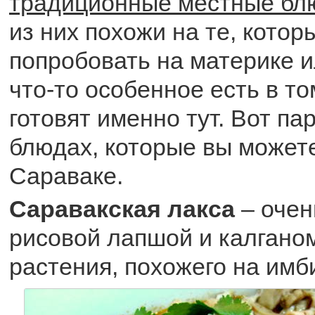
традиционные местные бл
из них похожи на те, кото
попробовать на материке и
что-то особенное есть в том
готовят именно тут. Вот па
блюдах, которые вы может
Сараваке.
Саравакская лакса
– очен
рисовой лапшой и калганом
растения, похожего на имб