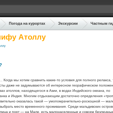
Погода на курортах
Экскурсии
Частным ги
лифу Атоллу
оллу
?
 Когда мы хотим сравнить какие-то условия для полного релакса, 
исты даже не задумываются об интересном георафическом положе
ах атоллов, находящегося в Азии, в водах Индийского океана, по
-Ланка и Индия. Многим отдыхающим достаточно определения «троп
ствительно оказалась такой — умопомрачительно-роскошной — мал
о выбрать место временного проживания. Среди мальдивских остров
лица и порт — на Мале, есть малонаселенные и совсем безлюдные