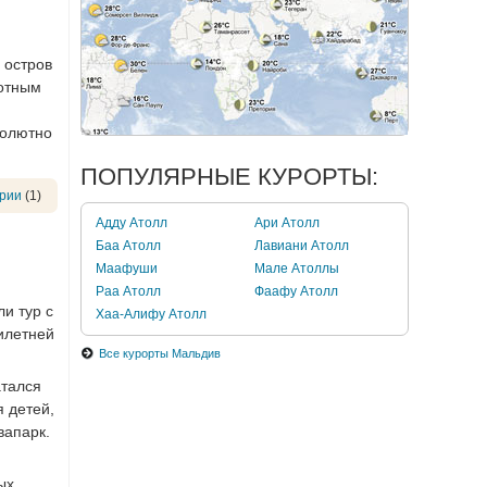
 остров
вотным
солютно
ПОПУЛЯРНЫЕ КУРОРТЫ:
рии
(1)
Адду Атолл
Ари Атолл
Баа Атолл
Лавиани Атолл
Маафуши
Мале Атоллы
Раа Атолл
Фаафу Атолл
и тур с
Хаа-Алифу Атолл
тилетней
Все курорты Мальдив
атался
 детей,
вапарк.
ых