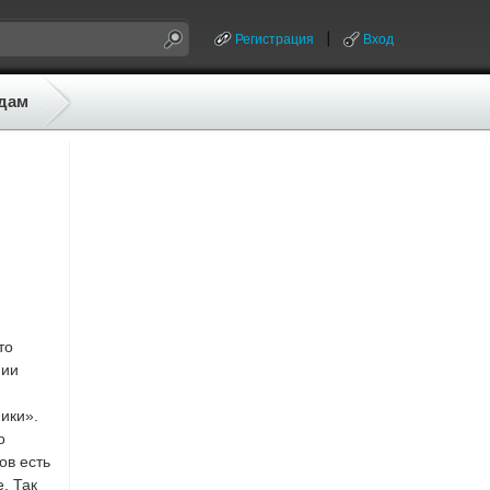
Регистрация
Вход
дам
то
нии
ики».
о
ов есть
. Так