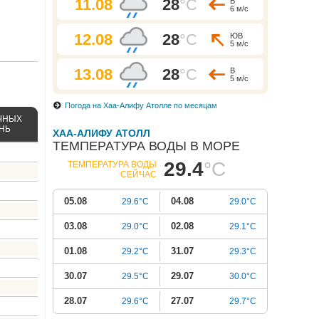
11.08
28
°C
В
6 м/с
12.08
28
°C
ЮВ
5 м/с
13.08
28
°C
В
5 м/с
Погода на Хаа-Алифу Атолле по месяцам
ЧНЫХ
ЕНЬ
ХАА-АЛИФУ АТОЛЛ
ТЕМПЕРАТУРА ВОДЫ В МОРЕ
29.4
°C
ТЕМПЕРАТУРА ВОДЫ
СЕЙЧАС
05.08
04.08
29.6°C
29.0°C
03.08
02.08
29.0°C
29.1°C
01.08
31.07
29.2°C
29.3°C
30.07
29.07
29.5°C
30.0°C
28.07
27.07
29.6°C
29.7°C