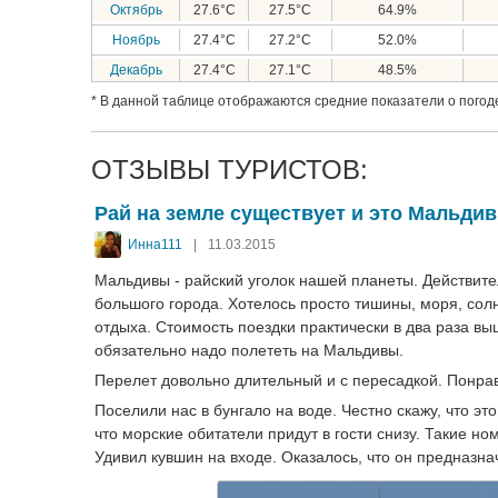
Октябрь
27.6°C
27.5°C
64.9%
Ноябрь
27.4°C
27.2°C
52.0%
Декабрь
27.4°C
27.1°C
48.5%
* В данной таблице отображаются средние показатели о погоде
ОТЗЫВЫ ТУРИСТОВ:
Рай на земле существует и это Мальди
Инна111
|
11.03.2015
Мальдивы - райский уголок нашей планеты. Действите
большого города. Хотелось просто тишины, моря, солн
отдыха. Стоимость поездки практически в два раза выш
обязательно надо полететь на Мальдивы.
Перелет довольно длительный и с пересадкой. Понрав
Поселили нас в бунгало на воде. Честно скажу, что эт
что морские обитатели придут в гости снизу. Такие н
Удивил кувшин на входе. Оказалось, что он предназна