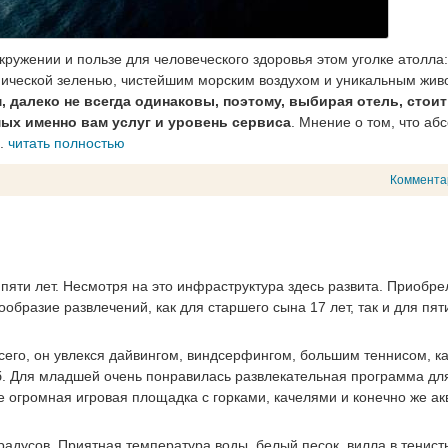
ружении и пользе для человеческого здоровья этом уголке атолла:
пической зеленью, чистейшим морским воздухом и уникальным жи
 далеко не всегда одинаковы, поэтому, выбирая отель, стоит
ых именно вам услуг и уровень сервиса
. Мнение о том, что аб
..
читать полностью
Коммента
яти лет. Несмотря на это инфраструктура здесь развита. Приобрел
образие развлечений, как для старшего сына 17 лет, так и для пя
всего, он увлекся дайвингом, виндсерфингом, большим теннисом, к
уб. Для младшей очень понравилась развлекательная программа для
е огромная игровая площадка с горками, качелями и конечно же ак
градусов. Приятная температура воды, белый песок, вилла в тенист