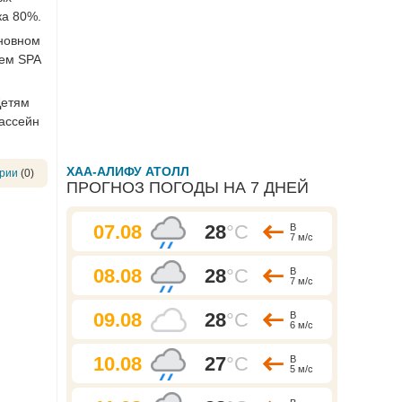
ка 80%.
сновном
рем SPA
Детям
бассейн
ХАА-АЛИФУ АТОЛЛ
рии
(0)
ПРОГНОЗ ПОГОДЫ НА 7 ДНЕЙ
07.08
28
°C
В
7 м/с
08.08
28
°C
В
7 м/с
09.08
28
°C
В
6 м/с
10.08
27
°C
В
5 м/с