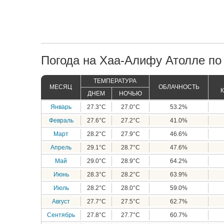
Погода на Хаа-Алифу Атолле по
ТЕМПЕРАТУРА
МЕСЯЦ
ОБЛАЧНОСТЬ
ДНЕМ
НОЧЬЮ
Январь
27.3°C
27.0°C
53.2%
Февраль
27.6°C
27.2°C
41.0%
Март
28.2°C
27.9°C
46.6%
Апрель
29.1°C
28.7°C
47.6%
Май
29.0°C
28.9°C
64.2%
Июнь
28.3°C
28.2°C
63.9%
Июль
28.2°C
28.0°C
59.0%
Август
27.7°C
27.5°C
62.7%
Сентябрь
27.8°C
27.7°C
60.7%