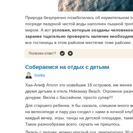
Природа безупречно позаботилась об изумительном ок
посреди лазурной чистой воды наполнен пышной тро
миром. А вот
условия, которые созданы человеком,
заранее тщательно проверить наличие необходим
все гостиницы в этом райском местечке тоже райские.
Полезен ответ?
Собираемся на отдых с детьми
Svetka
Хаа-Алиф Атолл это новейшие 16 островов, им менее п
двумя детьми в отель Hideaway Beach. Огромное разно
дочурки. Вилла с бассейном, просто супер!!!
Для старшего ребенка, я бы сказала, слишком много 
на велосипеде и пару раз сходил с нами в ночной кл
каждый вечер, игры, танцы на детской площадке, такж
Такое разнообразие всего, скучать не пришлось.
Лететь с детьми, можно круглый год, температура 30 