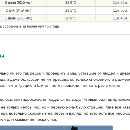
5 дней (62.5 мм.)
28.9°C
11ч. 59м.
2 дня (34.9 мм.)
29.1°C
11ч. 50м.
1 день (26.5 мм.)
28.8°C
11ч. 46м.
, собранные за более чем три года
вы
льно ли это так решили проверить и мы, уставшие от людей и шум
ца и даже экскурсии не интересовали, только спокойного и размер
е, чем в Турцию и Египет, но мы решили, что хоть раз в жизни
илось, как гидросамолет садился на воду. Первый раз так приземл
о не только необычно, но и первую ночь было страшно. Мне все каз
омера довольно скромные на первый взгляд, но зато есть все необх
чен для смывания песка с ног.