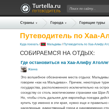
Страны
Города
Горящие туры
Путеводитель по Хаа-А
Куда поехать
/
Мальдивы
/
Путеводитель по Хаа-Алифу Ат
СОБИРАЕМСЯ НА ОТДЫХ:
Где остановиться на Хаа-Алифу Атолле
Жанна
Это волшебное обозначение места отдыха: Мальдивы...
говорим «как на Мальдивах». Причем, некоторые тур
государства, расположенного исключительно на остров
соседству со столь экзотическими странами как Шри
Но, чтобы столь дальняя для европейца поездка дей
купить тур именно в эти края, нужно еще и правильн
населенные, единственный город и одновременно сто