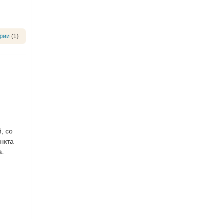
рии
(1)
, со
нкта
а.