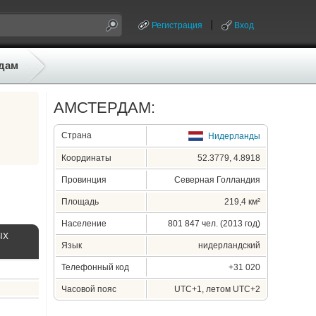
Регистрация
Вход
дам
АМСТЕРДАМ:
Страна
Нидерланды
Координаты
52.3779, 4.8918
Провинция
Северная Голландия
Площадь
219,4 км²
Население
801 847 чел. (2013 год)
ЫХ
Язык
нидерландский
Телефонный код
+31 020
Часовой пояс
UTC+1, летом UTC+2