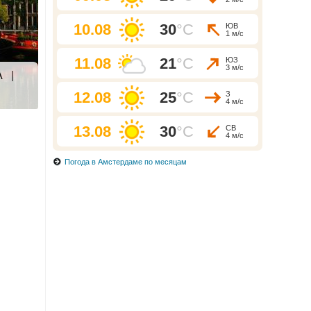
10.08
30
°C
ЮВ
1 м/с
11.08
21
°C
ЮЗ
3 м/с
А
|
12.08
25
°C
З
4 м/с
13.08
30
°C
СВ
4 м/с
Погода в Амстердаме по месяцам