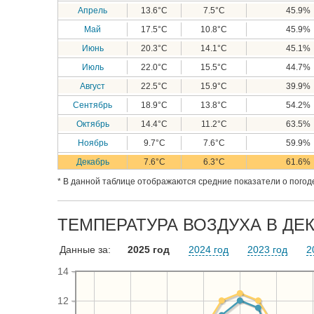
Апрель
13.6°C
7.5°C
45.9%
Май
17.5°C
10.8°C
45.9%
Июнь
20.3°C
14.1°C
45.1%
Июль
22.0°C
15.5°C
44.7%
Август
22.5°C
15.9°C
39.9%
Сентябрь
18.9°C
13.8°C
54.2%
Октябрь
14.4°C
11.2°C
63.5%
Ноябрь
9.7°C
7.6°C
59.9%
Декабрь
7.6°C
6.3°C
61.6%
* В данной таблице отображаются средние показатели о погоде
ТЕМПЕРАТУРА ВОЗДУХА В ДЕК
Данные за:
2025 год
2024 год
2023 год
2
14
12