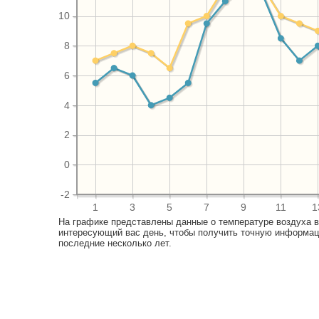
10
8
6
4
2
0
-2
1
3
5
7
9
11
1
На графике представлены данные о температуре воздуха 
интересующий вас день, чтобы получить точную информац
последние несколько лет.