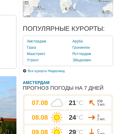
ПОПУЛЯРНЫЕ КУРОРТЫ:
Амстердам
Аруба
Гаага
Гронинген
Маастрихт
Роттердам
Утрехт
Эйндховен
Все курорты Нидерланд
АМСТЕРДАМ
ПРОГНОЗ ПОГОДЫ НА 7 ДНЕЙ
07.08
21
°C
ЮВ
3 м/с
08.08
24
°C
З
2 м/с
09.08
29
°C
С
2 м/с