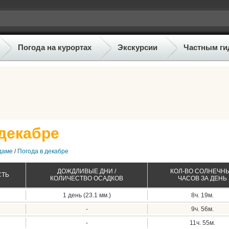
Погода на курортах
Экскурсии
Частным ги
декабре
даме
/
Погода в декабре
ДОЖДЛИВЫЕ ДНИ /
КОЛ-ВО СОЛНЕЧН
СТЬ
КОЛИЧЕСТВО ОСАДКОВ
ЧАСОВ ЗА ДЕНЬ
1 день (23.1 мм.)
8ч. 19м.
-
9ч. 56м.
-
11ч. 55м.