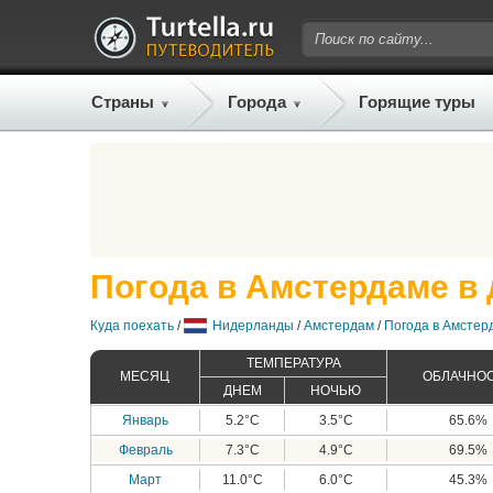
Страны
Города
Горящие туры
Погода в Амстердаме в 
Куда поехать
/
Нидерланды
/
Амстердам
/
Погода в Амстер
ТЕМПЕРАТУРА
МЕСЯЦ
ОБЛАЧНО
ДНЕМ
НОЧЬЮ
Январь
5.2°C
3.5°C
65.6%
Февраль
7.3°C
4.9°C
69.5%
Март
11.0°C
6.0°C
45.3%