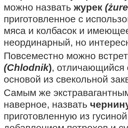
можно назвать
журек
(żur
приготовленное с использо
мяса и колбасок и имеюще
неординарный, но интересн
Повсеместно можно встрет
(Chlodnik
)
, отличающийся 
основой из свекольной зак
Самым же экстравагантным
наверное, назвать
чернин
приготовленную из гусиной
добавлением потрохов и с