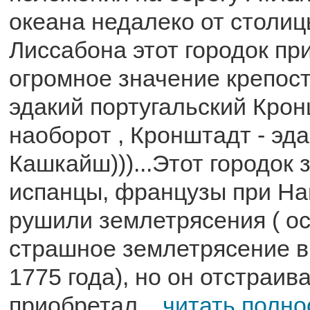
океана недалеко от столи
Лиссабона этот городок пр
огромное значение крепост
эдакий португальский Крон
наоборот , Кронштадт - эд
Кашкайш)))...Этот городок
испанцы, французы при На
рушили землетрясения ( о
страшное землетрясение в
1775 года), но он отстраив
приобретал...
читать полн