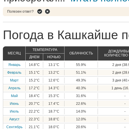
Полезен ответ?
Погода в Кашкайше п
ТЕМПЕРАТУРА
ДОЖДЛИВЫЕ
МЕСЯЦ
ОБЛАЧНОСТЬ
КОЛИЧЕСТВО
ДНЕМ
НОЧЬЮ
Январь
14.8°C
13.1°C
55.9%
2 дня (38.
Февраль
15.1°C
13.2°C
51.1%
2 дня (28.
Март
15.2°C
12.6°C
49.3%
3 дня (40.
Апрель
17.2°C
14.3°C
40.3%
1 день (16.
Май
18.4°C
15.3°C
31.6%
-
Июнь
20.7°C
17.4°C
22.6%
-
Июль
22.2°C
18.7°C
14.0%
-
Август
22.3°C
18.8°C
12.0%
-
Сентябрь
21.1°C
18.0°C
20.6%
-