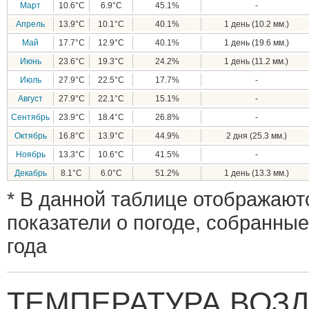
Март
10.6°C
6.9°C
45.1%
-
Апрель
13.9°C
10.1°C
40.1%
1 день (10.2 мм.)
Май
17.7°C
12.9°C
40.1%
1 день (19.6 мм.)
Июнь
23.6°C
19.3°C
24.2%
1 день (11.2 мм.)
Июль
27.9°C
22.5°C
17.7%
-
Август
27.9°C
22.1°C
15.1%
-
Сентябрь
23.9°C
18.4°C
26.8%
-
Октябрь
16.8°C
13.9°C
44.9%
2 дня (25.3 мм.)
Ноябрь
13.3°C
10.6°C
41.5%
-
Декабрь
8.1°C
6.0°C
51.2%
1 день (13.3 мм.)
* В данной таблице отображают
показатели о погоде, собранные
года
ТЕМПЕРАТУРА ВОЗД