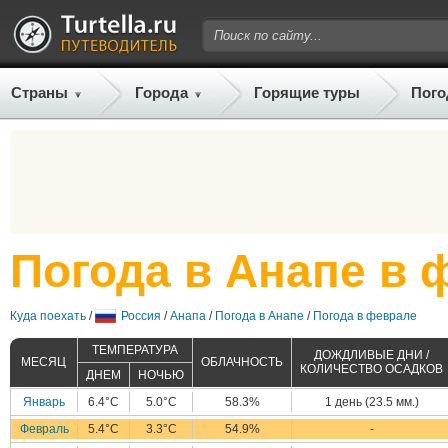
Страны
Города
Горящие туры
Пого
Погода в Анапе в 
Куда поехать
/
Россия
/
Анапа
/
Погода в Анапе
/
Погода в феврале
ТЕМПЕРАТУРА
ДОЖДЛИВЫЕ ДНИ /
МЕСЯЦ
ОБЛАЧНОСТЬ
КОЛИЧЕСТВО ОСАДКОВ
ДНЕМ
НОЧЬЮ
Январь
6.4°C
5.0°C
58.3%
1 день (23.5 мм.)
Февраль
5.4°C
3.3°C
54.9%
-