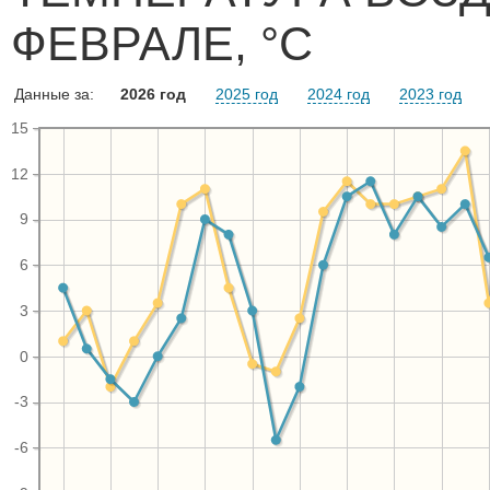
ФЕВРАЛЕ, °C
Данные за:
2026 год
2025 год
2024 год
2023 год
15
12
9
6
3
0
-3
-6