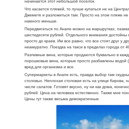
начинается этот небольшой поселок.
Что касается пляжей, то лучше купаться не на Центра
Джемете и разложиться там. Просто на этом пляже не
намного меньше.
Передвигаться по Анапе можно на маршрутках, пазика
шестидесяти рублей. Отдельного внимания достойны п
просто до краев. Им все равно, что все стоят друг у 
неаккуратно. Поездка на такси в пределах города от 
Разливные вина, которые продаются буквально в кажд
порошковые вина, которые просто разбавлены водой (н
вред для организма и все.
Супермаркеты в Анапе есть, правда выбор там скудный
столовых. Неплохая столовая есть на улице Кирова, 
числе салатов. Готовят вкусно, ну ни как дома, конеч
рублей. Цена на человека естественно. Также мне по
Цены тут также весьма демократичные.