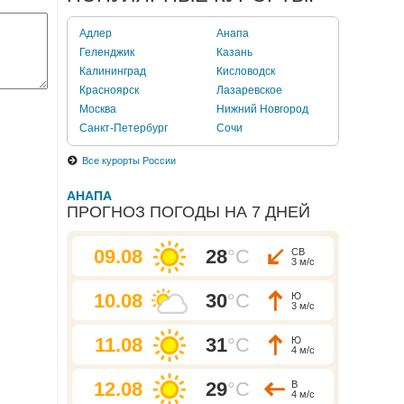
Адлер
Анапа
Геленджик
Казань
Калининград
Кисловодск
Красноярск
Лазаревское
Москва
Нижний Новгород
Санкт-Петербург
Сочи
Все курорты России
АНАПА
ПРОГНОЗ ПОГОДЫ НА 7 ДНЕЙ
09.08
28
°C
СВ
3 м/с
10.08
30
°C
Ю
3 м/с
11.08
31
°C
Ю
4 м/с
12.08
29
°C
В
4 м/с