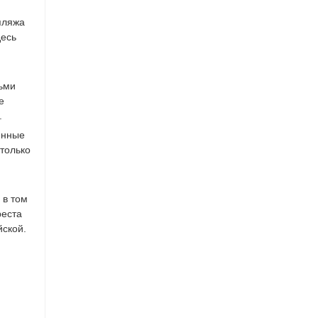
 пляжа
десь
дьми
е
.
енные
 только
 в том
реста
йской.