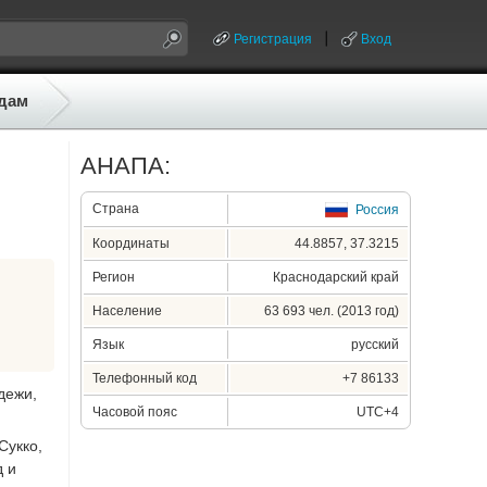
Регистрация
Вход
дам
АНАПА:
Страна
Россия
Координаты
44.8857, 37.3215
Регион
Краснодарский край
Население
63 693 чел. (2013 год)
Язык
русский
Телефонный код
+7 86133
дежи,
Часовой пояс
UTC+4
Сукко,
д и