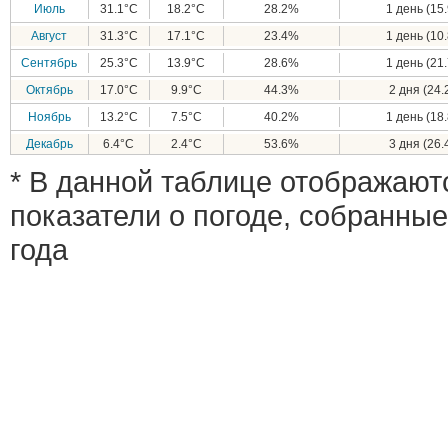
Июль
31.1°C
18.2°C
28.2%
1 день (15.
Август
31.3°C
17.1°C
23.4%
1 день (10.
Сентябрь
25.3°C
13.9°C
28.6%
1 день (21.
Октябрь
17.0°C
9.9°C
44.3%
2 дня (24.
Ноябрь
13.2°C
7.5°C
40.2%
1 день (18.
Декабрь
6.4°C
2.4°C
53.6%
3 дня (26.
* В данной таблице отображают
показатели о погоде, собранные
года