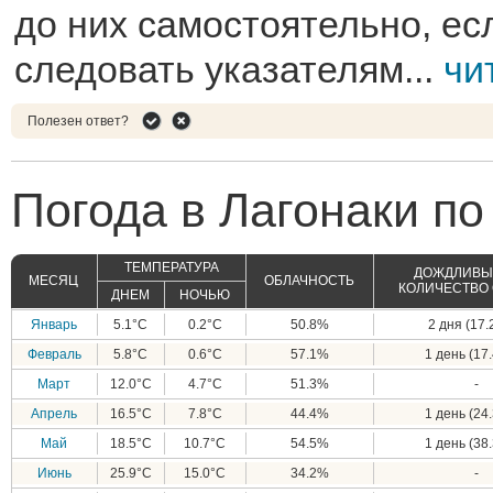
до них самостоятельно, ес
следовать указателям...
чи
Полезен ответ?
Погода в Лагонаки по
ТЕМПЕРАТУРА
ДОЖДЛИВЫЕ
МЕСЯЦ
ОБЛАЧНОСТЬ
КОЛИЧЕСТВО
ДНЕМ
НОЧЬЮ
Январь
5.1°C
0.2°C
50.8%
2 дня (17.
Февраль
5.8°C
0.6°C
57.1%
1 день (17.
Март
12.0°C
4.7°C
51.3%
-
Апрель
16.5°C
7.8°C
44.4%
1 день (24.
Май
18.5°C
10.7°C
54.5%
1 день (38.
Июнь
25.9°C
15.0°C
34.2%
-