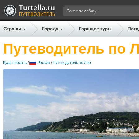
Страны
Города
Горящие туры
Пого
Путеводитель по 
Куда поехать
/
Россия
/
Путеводитель по Лоо