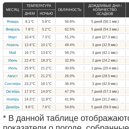
ТЕМПЕРАТУРА
ДОЖДЛИВЫЕ ДНИ /
МЕСЯЦ
ОБЛАЧНОСТЬ
КОЛИЧЕСТВО
ДНЕМ
НОЧЬЮ
ОСАДКОВ
Январь
8.1°C
5.9°C
56.8%
5 дней (50.1 мм.)
Февраль
7.8°C
5.2°C
62.5%
5 дней (54.3 мм.)
Март
10.4°C
7.3°C
51.2%
2 дня (27.3 мм.)
Апрель
13.4°C
10.1°C
49.4%
3 дня (32.9 мм.)
Май
16.7°C
13.6°C
56.2%
3 дня (42.1 мм.)
Июнь
22.4°C
18.3°C
32.9%
2 дня (24.2 мм.)
Июль
25.9°C
21.2°C
30.6%
1 день (20.4 мм.)
Август
26.3°C
21.2°C
26.0%
2 дня (28.5 мм.)
Сентябрь
23.2°C
18.1°C
36.4%
3 дня (42.6 мм.)
Октябрь
17.3°C
14.0°C
47.3%
7 дней (57.3 мм.)
Ноябрь
14.3°C
11.9°C
41.9%
3 дня (31.2 мм.)
Декабрь
9.6°C
7.9°C
54.8%
5 дней (59.9 мм.)
* В данной таблице отображают
показатели о погоде, собранные