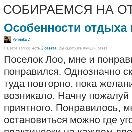
СОБИРАЕМСЯ НА О
Особенности отдыха 
Veronika D
На этот вопрос есть
2 ответа
, Вы смотрите лучший ответ
Поселок Лоо, мне и понрав
понравился. Однозначно ск
туда повторно, пока желан
возникало. Начну пожалуй 
приятного. Понравилось, мн
остановиться можно где уг
практически на каждом дво