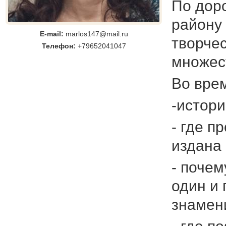
По доро
району
E-mail:
marlos147@mail.ru
творчес
Телефон:
+79652041047
множес
Во врем
-истори
- где 
издана 
- почем
один и 
знамен