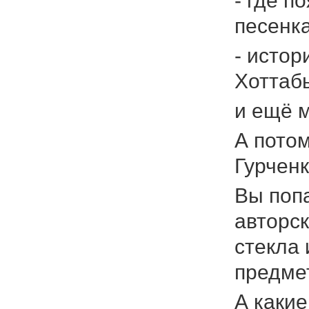
- где п
песенка
- истор
Хоттабы
и ещё 
А пото
Гурченк
Вы поп
авторс
стекла
предме
А какие