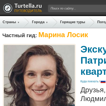
Страны
Города
Горящие туры
Пого
Марина Лосик
Частный гид:
Экск
Патр
квар
Куда поехать
/
Друзья,
Людмил