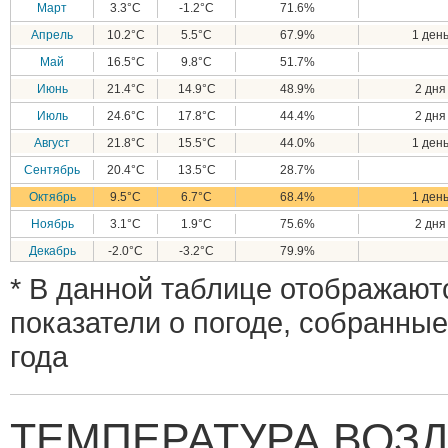
Март
3.3°C
-1.2°C
71.6%
Апрель
10.2°C
5.5°C
67.9%
1 день
Май
16.5°C
9.8°C
51.7%
Июнь
21.4°C
14.9°C
48.9%
2 дня 
Июль
24.6°C
17.8°C
44.4%
2 дня 
Август
21.8°C
15.5°C
44.0%
1 день
Сентябрь
20.4°C
13.5°C
28.7%
Октябрь
9.5°C
6.7°C
68.4%
1 день
Ноябрь
3.1°C
1.9°C
75.6%
2 дня 
Декабрь
-2.0°C
-3.2°C
79.9%
* В данной таблице отображают
показатели о погоде, собранные
года
ТЕМПЕРАТУРА ВОЗД