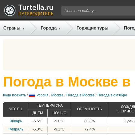
Страны
Города
Горящие туры
Пого
Погода в Москве в
Куда поехать
/
Россия
/
Москва
/
Погода в Москве
/
Погода в октябре
ТЕМПЕРАТУРА
ДОЖДЛИ
МЕСЯЦ
ОБЛАЧНОСТЬ
КОЛИЧЕС
ДНЕМ
НОЧЬЮ
Январь
-6.5°C
-9.0°C
80.8%
1 день
Февраль
-5.0°C
-9.1°C
72.4%