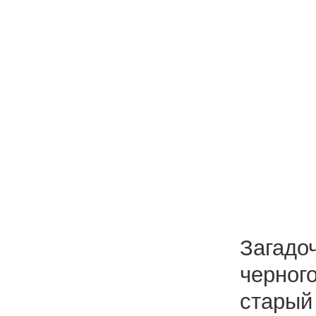
Загадо
черног
старый