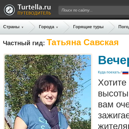
Страны
Города
Горящие туры
Пого
Татьяна Савская
Частный гид:
Вече
Куда поехать
/
Хотите
высоты
вам оч
зажига
жителя