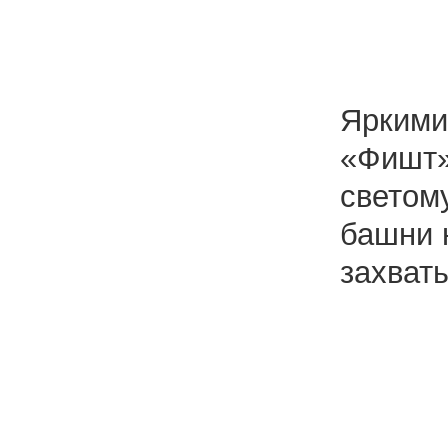
Яркими
«Фишт»
светом
башни 
захват