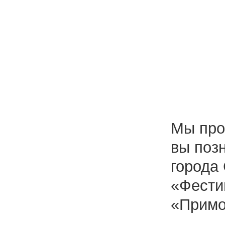
Мы про
вы поз
города
«Фести
«Примо