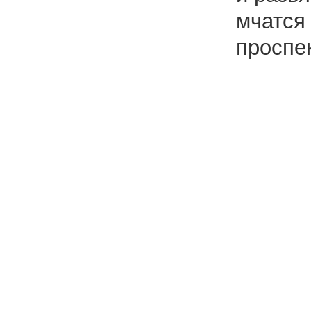
мчатся
проспек