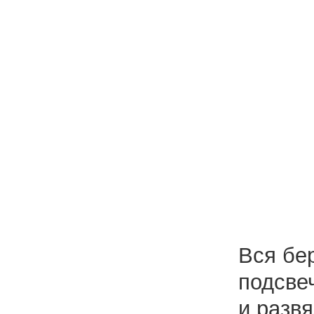
Вся бе
подсве
и разв