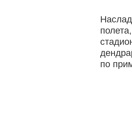
Наслад
полета
стадио
дендра
по при