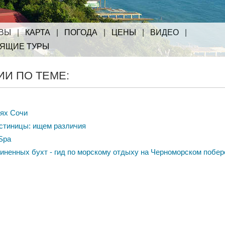
ВЫ
|
КАРТА
|
ПОГОДА
|
ЦЕНЫ
|
ВИДЕО
|
РЯЩИЕ ТУРЫ
И ПО ТЕМЕ:
тях Сочи
остиницы: ищем различия
 Spa
иненных бухт - гид по морскому отдыху на Черноморском побе