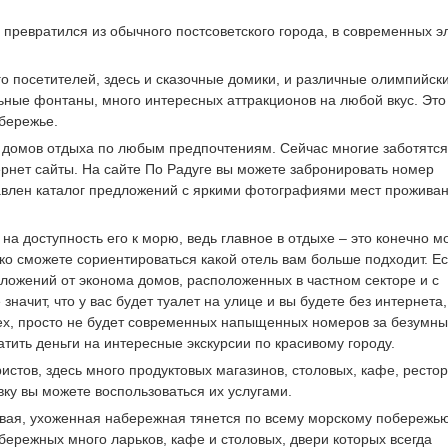
превратился из обычного постсоветского города, в современных э
о посетителей, здесь и сказочные домики, и различные олимпийск
ьные фонтаны, много интересных аттракционов на любой вкус. Эт
бережье.
 домов отдыха по любым предпочтениям. Сейчас многие заботятся
ернет сайты. На сайте По Радуге вы можете забронировать номер
тавлен каталог предложений с яркими фотографиями мест проживан
а доступность его к морю, ведь главное в отдыхе – это конечно м
ко сможете сориентироваться какой отель вам больше подходит. Е
дложений от эконома домов, расположенных в частном секторе и с
ачит, что у вас будет туалет на улице и вы будете без интернета,
сех, просто не будет современных напыщенных номеров за безумн
тить деньги на интересные экскурсии по красивому городу.
стов, здесь много продуктовых магазинов, столовых, кафе, рестор
вку вы можете воспользоваться их услугами.
ивая, ухоженная набережная тянется по всему морскому побережью
бережных много ларьков, кафе и столовых, двери которых всегда