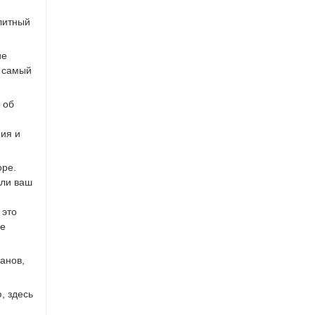
литный
ие
о самый
 об
ия и
оре.
сли ваш
 это
ые
анов,
, здесь