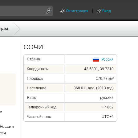
Регистрация
Вход
дам
СОЧИ:
Страна
Россия
Координаты
43.5801, 39.7210
Площадь
176,77 км²
Население
368 011 чел. (2013 год)
Язык
русский
Телефонный код
+7 862
ем
Часовой пояс
UTC+4
 России
сяч