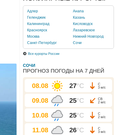
Адлер
Анапа
Геленджик
Казань
Калининград
Кисловодск
Красноярск
Лазаревское
Москва
Нижний Новгород
Санкт-Петербург
Сочи
Все курорты России
СОЧИ
ПРОГНОЗ ПОГОДЫ НА 7 ДНЕЙ
08.08
27
°C
С
3 м/с
09.08
25
°C
СВ
2 м/с
10.08
25
°C
С
2 м/с
11.08
26
°C
С
3 м/с