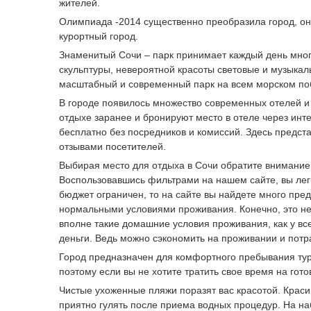
жителей.
Олимпиада -2014 существенно преобразила город, он 
курортный город.
Знаменитый Сочи – парк принимает каждый день мног
скульптуры, невероятной красоты световые и музыкал
масштабный и современный парк на всем морском по
В городе появилось множество современных отелей и
отдыхе заранее и бронируют место в отеле через инт
бесплатно без посредников и комиссий. Здесь предс
отзывами посетителей.
Выбирая место для отдыха в Сочи обратите внимание н
Воспользовавшись фильтрами на нашем сайте, вы лег
бюджет ограничен, то на сайте вы найдете много пре
нормальными условиями проживания. Конечно, это не зн
вполне такие домашние условия проживания, как у в
деньги. Ведь можно сэкономить на проживании и потра
Город предназначен для комфортного пребывания тури
поэтому если вы не хотите тратить свое время на гото
Чистые ухоженные пляжи поразят вас красотой. Крас
приятно гулять после приема водных процедур. На на