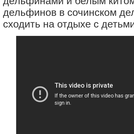
дельфинами и белым китом
дельфинов в сочинском де
сходить на отдыхе с детьми