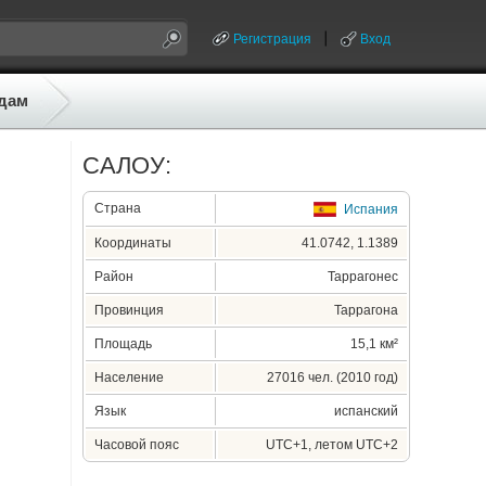
Регистрация
Вход
дам
САЛОУ:
Страна
Испания
Координаты
41.0742, 1.1389
Район
Таррагонес
Провинция
Таррагона
Площадь
15,1 км²
Население
27016 чел. (2010 год)
Язык
испанский
Часовой пояс
UTC+1, летом UTC+2