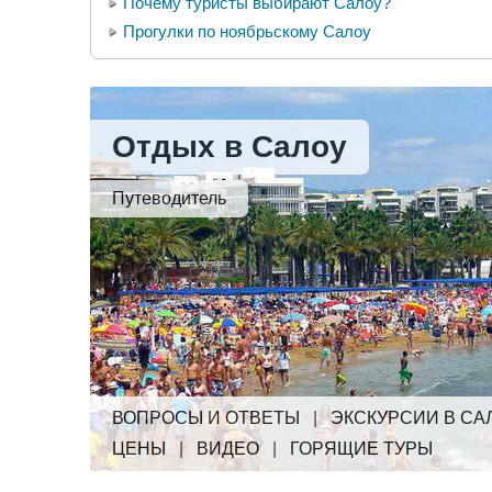
Почему туристы выбирают Салоу?
Прогулки по ноябрьскому Салоу
Отдых в Салоу
Путеводитель
ВОПРОСЫ И ОТВЕТЫ
|
ЭКСКУРСИИ В СА
ЦЕНЫ
|
ВИДЕО
|
ГОРЯЩИЕ ТУРЫ