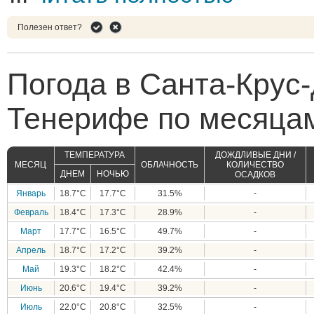
Полезен ответ?
Погода в Санта-Крус-
Тенерифе по месяца
ТЕМПЕРАТУРА
ДОЖДЛИВЫЕ ДНИ /
МЕСЯЦ
ОБЛАЧНОСТЬ
КОЛИЧЕСТВО
ДНЕМ
НОЧЬЮ
ОСАДКОВ
Январь
18.7°C
17.7°C
31.5%
-
Февраль
18.4°C
17.3°C
28.9%
-
Март
17.7°C
16.5°C
49.7%
-
Апрель
18.7°C
17.2°C
39.2%
-
Май
19.3°C
18.2°C
42.4%
-
Июнь
20.6°C
19.4°C
39.2%
-
Июль
22.0°C
20.8°C
32.5%
-