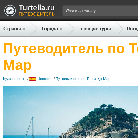
Страны
Города
Горящие туры
Пого
Путеводитель по Т
Мар
Куда поехать
/
Испания
/
Путеводитель по Тосса-де-Мар