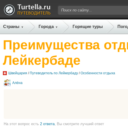
Страны
Города
Горящие туры
Пого
Преимущества отд
Лейкербаде
Швейцария
/
Путеводитель по Лейкербаду
/
Особенности отдыха
Алёна
На этот вопрос есть
2 ответа
, Вы смотрите лучший ответ