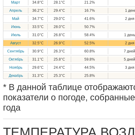
Март
34.8°C
28.1°C
21.2%
Апрель
36.2°C
29.4°C
16.7%
1 день
Май
34.7°C
29.0°C
41.6%
2 дня 
Июнь
33.5°C
28.0°C
50.7%
Июль
31.0°C
26.8°C
58.4%
1 день
Август
32.5°C
26.9°C
52.5%
2 дня 
Сентябрь
30.9°C
26.3°C
60.8%
7 дней
Октябрь
31.1°C
25.8°C
59.8%
5 дней
Ноябрь
29.6°C
24.4°C
44.5%
3 дня 
Декабрь
31.3°C
25.3°C
25.8%
* В данной таблице отображают
показатели о погоде, собранные
года
ТЕМПЕРАТУРА ВОЗД