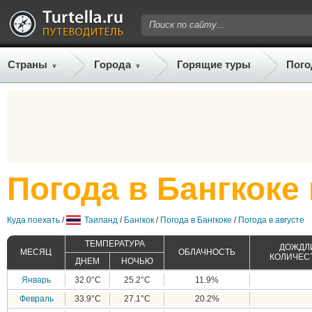
Страны
Города
Горящие туры
Пого
Погода в Бангкоке 
Куда поехать
/
Таиланд
/
Бангкок
/
Погода в Бангкоке
/
Погода в августе
ТЕМПЕРАТУРА
ДОЖДЛИ
МЕСЯЦ
ОБЛАЧНОСТЬ
КОЛИЧЕС
ДНЕМ
НОЧЬЮ
Январь
32.0°C
25.2°C
11.9%
Февраль
33.9°C
27.1°C
20.2%