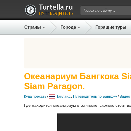
Страны
Города
Горящие туры
Океанариум Бангкока Si
Siam Paragon.
Куда поехать
/
Таиланд
/
Путеводитель по Бангкоку
/
Видео
Где находится океанариум в Бангкоке, сколько стоит в