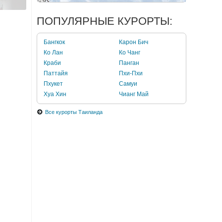
ПОПУЛЯРНЫЕ КУРОРТЫ:
Бангкок
Карон Бич
Ко Лан
Ко Чанг
Краби
Панган
Паттайя
Пхи-Пхи
Пхукет
Самуи
Хуа Хин
Чианг Май
Все курорты Таиланда