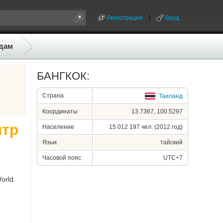
Регистрация
Вход
дам
БАНГКОК:
Страна
Таиланд
Координаты
13.7367, 100.5297
нтр
Население
15 012 197 чел. (2012 год)
Язык
тайский
Часовой пояс
UTC+7
orld.