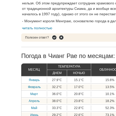
нельзя. Об этом предупреждает сотрудник храмового 
от традиционной архитектуры Сиама, да и вообще всей
началось в 1997 году), однако от этого он не переста
- Монумент короля Менграю, основателю города в дал
читать полностью
Полезен ответ?
Погода в Чианг Рае по месяцам:
ТЕМПЕРАТУРА
МЕСЯЦ
ОБЛАЧНО
ДНЕМ
НОЧЬЮ
Январь
27.9°C
15.1°C
15.6%
Февраль
32.2°C
17.0°C
13.5%
Март
36.0°C
20.8°C
10.1%
Апрель
38.0°C
23.8°C
18.2%
Май
33.3°C
22.8°C
52.3%
Июнь
29.2°C
22.6°C
73.1%