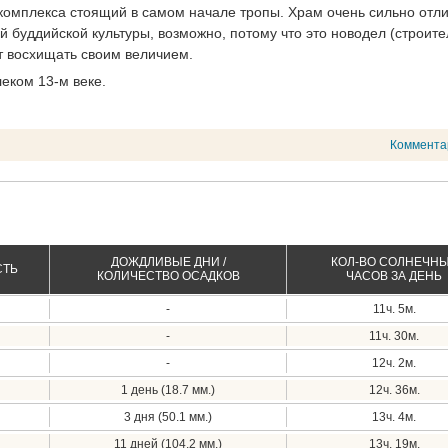
комплекса стоящий в самом начале тропы. Храм очень сильно отл
 буддийской культуры, возможно, потому что это новодел (строите
ет восхищать своим величием.
еком 13-м веке.
Коммента
ДОЖДЛИВЫЕ ДНИ /
КОЛ-ВО СОЛНЕЧН
СТЬ
КОЛИЧЕСТВО ОСАДКОВ
ЧАСОВ ЗА ДЕНЬ
-
11ч. 5м.
-
11ч. 30м.
-
12ч. 2м.
1 день (18.7 мм.)
12ч. 36м.
3 дня (50.1 мм.)
13ч. 4м.
11 дней (104.2 мм.)
13ч. 19м.