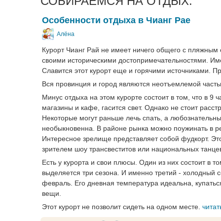
СОБИРАЕМСЯ НА ОТДЫХ:
Особенности отдыха в Чианг Рае
Алёна
Курорт Чианг Рай не имеет ничего общего с пляжным 
своими историческими достопримечательностями. Име
Славится этот курорт еще и горячими источниками. П
Вся провинция и город являются неотъемлемой частью
Минус отдыха на этом курорте состоит в том, что в 9 
магазины и кафе, гасится свет. Однако не стоит расс
Некоторые могут раньше лечь спать, а любознательн
необыкновенна. В районе рынка можно поужинать в ре
Интересное зрелище представляет собой фудкорт. Эт
зрителем шоу трансвеститов или национальных танце
Есть у курорта и свои плюсы. Один из них состоит в т
выделяется три сезона. И именно третий - холодный 
февраль. Его дневная температура идеальна, купаться
вещи.
Этот курорт не позволит сидеть на одном месте.
читат