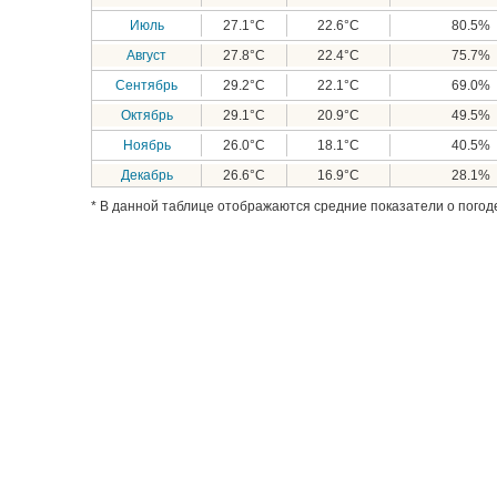
Июль
27.1°C
22.6°C
80.5%
Август
27.8°C
22.4°C
75.7%
Сентябрь
29.2°C
22.1°C
69.0%
Октябрь
29.1°C
20.9°C
49.5%
Ноябрь
26.0°C
18.1°C
40.5%
Декабрь
26.6°C
16.9°C
28.1%
* В данной таблице отображаются средние показатели о погоде