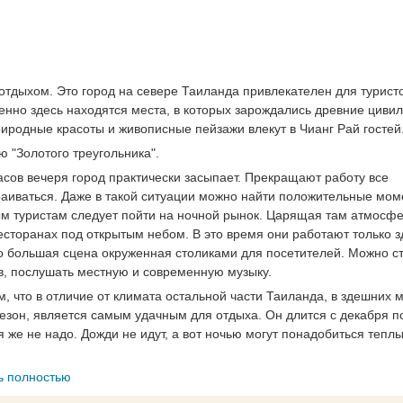
отдыхом. Это город на севере Таиланда привлекателен для турист
нно здесь находятся места, в которых зарождались древние цивил
риродные красоты и живописные пейзажи влекут в Чианг Рай гостей
 "Золотого треугольника".
часов вечеря город практически засыпает. Прекращают работу все
траиваться. Даже в такой ситуации можно найти положительные мом
ым туристам следует пойти на ночной рынок. Царящая там атмосф
сторанах под открытым небом. В это время они работают только з
о большая сцена окруженная столиками для посетителей. Можно с
в, послушать местную и современную музыку.
ом, что в отличие от климата остальной части Таиланда, в здешних 
сезон, является самым удачным для отдыха. Он длится с декабря п
 же не надо. Дожди не идут, а вот ночью могут понадобиться тепл
ь полностью