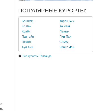
ПОПУЛЯРНЫЕ КУРОРТЫ:
Бангкок
Карон Бич
Ко Лан
Ко Чанг
Краби
Панган
Паттайя
Пхи-Пхи
Пхукет
Самуи
Хуа Хин
Чианг Май
Все курорты Таиланда
ки
ть