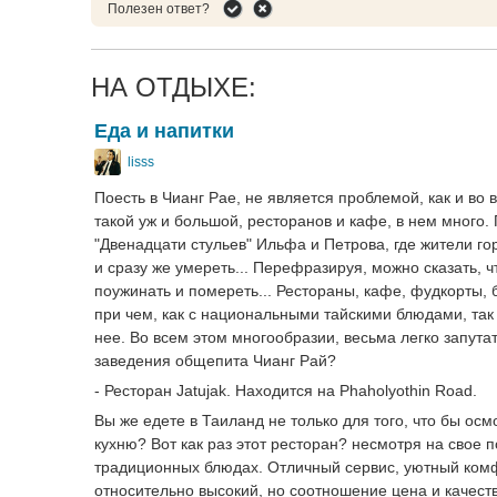
Полезен ответ?
НА ОТДЫХЕ:
Еда и напитки
lisss
Поесть в Чианг Рае, не является проблемой, как и во 
такой уж и большой, ресторанов и кафе, в нем много.
"Двенадцати стульев" Ильфа и Петрова, где жители го
и сразу же умереть... Перефразируя, можно сказать, ч
поужинать и помереть... Рестораны, кафе, фудкорты,
при чем, как с национальными тайскими блюдами, так
нее. Во всем этом многообразии, весьма легко запутат
заведения общепита Чианг Рай?
- Ресторан Jatujak. Находится на Phaholyothin Road.
Вы же едете в Таиланд не только для того, что бы ос
кухню? Вот как раз этот ресторан? несмотря на свое 
традиционных блюдах. Отличный сервис, уютный комф
относительно высокий, но соотношение цена и качест