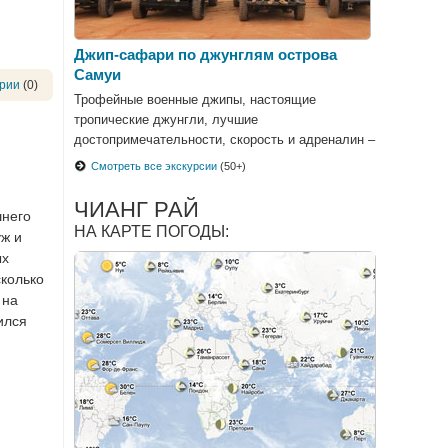
Джип-сафари по джунглям острова
Самуи
рии
(0)
Трофейные военные джипы, настоящие
тропические джунгли, лучшие
достопримечательности, скорость и адреналин –
все это джип-сафари по джунглям Самуи!
Смотреть все экскурсии
(50+)
ЧИАНГ РАЙ
шнего
НА КАРТЕ ПОГОДЫ:
уж и
ых
сколько
 на
ился