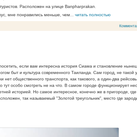
 туристов. Расположен на улице Banpharprakan.
вкус, мне понравились меньше, чем...
читать полностью
Коммента
посетить, если вам интересна история Сиама и становление ныне
огом быт и культура современного Таиланда. Сам город, не такой 
и нет общественного транспорта, как такового, а один-два рейсов
что тут особо смотреть не на что. В самом городе функционирует не
тней историей. Но самое интересное, конечно же в пригороде, где
сположен, так называемый "Золотой треугольник", место где зарод