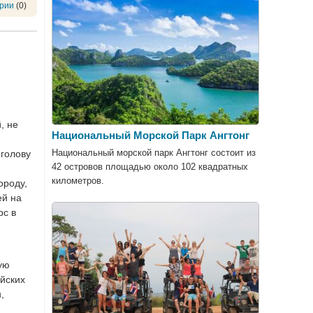
рии
(0)
, не
Национальный Морской Парк Ангтонг
Национальный морской парк Ангтонг состоит из
 голову
42 островов площадью около 102 квадратных
километров.
ороду,
ей на
рс в
ую
айских
,