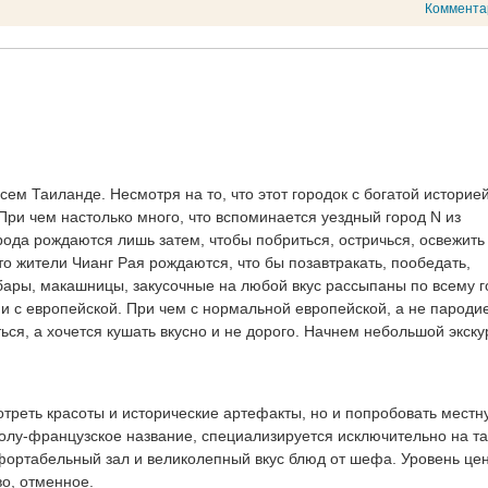
Коммента
всем Таиланде. Несмотря на то, что этот городок с богатой историей
 При чем настолько много, что вспоминается уездный город N из
рода рождаются лишь затем, чтобы побриться, остричься, освежить
то жители Чианг Рая рождаются, что бы позавтракать, пообедать,
 бары, макашницы, закусочные на любой вкус рассыпаны по всему г
 и с европейской. При чем с нормальной европейской, а не пароди
ься, а хочется кушать вкусно и не дорого. Начнем небольшой экску
мотреть красоты и исторические артефакты, но и попробовать местн
полу-французское название, специализируется исключительно на т
ортабельный зал и великолепный вкус блюд от шефа. Уровень цен
во, отменное.