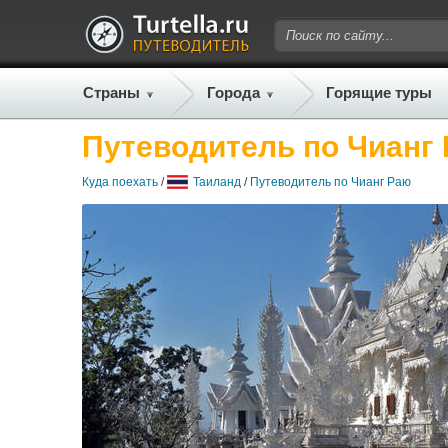
Страны
Города
Горящие туры
Путеводитель по Чианг
Куда поехать
/
Таиланд
/
Путеводитель по Чианг Раю