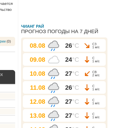
ичается
льство
ЧИАНГ РАЙ
ПРОГНОЗ ПОГОДЫ НА 7 ДНЕЙ
рии
(0)
08.08
26
°C
СЗ
1 м/с
09.08
24
°C
С
1 м/с
10.08
27
°C
СВ
ЫХ
2 м/с
11.08
26
°C
С
1 м/с
12.08
27
°C
С
1 м/с
13.08
27
°C
С
1 м/с
С