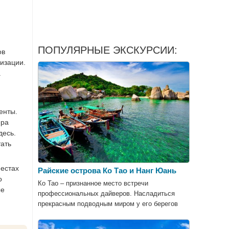
ПОПУЛЯРНЫЕ ЭКСКУРСИИ:
ов
изации.
.
енты.
ера
десь.
тать
местах
Райские острова Ко Тао и Нанг Юань
о
Ко Тао – признанное место встречи
ые
профессиональных дайверов. Насладиться
прекрасным подводным миром у его берегов
мечтают все любители погружения.