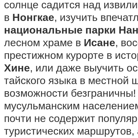
солнце садится над извили
в
Нонгкае
, изучить впеча
национальные парки На
лесном храме в
Исане
, во
престижном курорте в ист
Хине
, или даже выучить 
тайского языка в местной ш
возможности безграничны!
мусульманским население
почти не содержит популя
туристических маршрутов, 