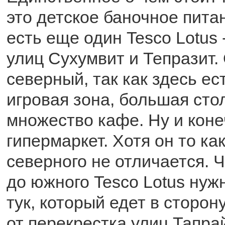
это детское баночное пита
есть еще один Tesco Lotus 
улиц Сухумвит и Тепразит.
северный, так как здесь ес
игровая зона, большая сто
множество кафе. Ну и коне
гипермаркет. Хотя он то ка
северного не отличается. 
до южного Tesco Lotus нужн
тук, который едет в сторо
от перекрестка улиц Тапра