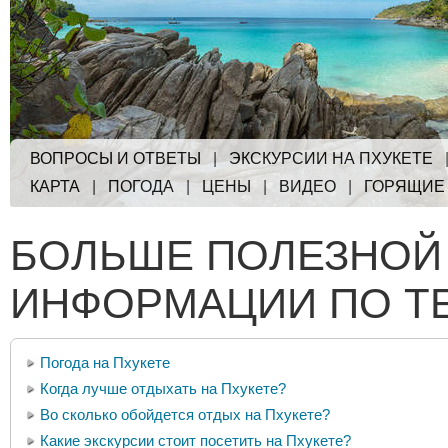
ВОПРОСЫ И ОТВЕТЫ
|
ЭКСКУРСИИ НА ПХУКЕТЕ
КАРТА
|
ПОГОДА
|
ЦЕНЫ
|
ВИДЕО
|
ГОРЯЩИЕ
БОЛЬШЕ ПОЛЕЗНОЙ
ИНФОРМАЦИИ ПО Т
Погода на Пхукете
Когда лучше отдыхать на Пхукете?
Во сколько обойдется отдых на Пхукете?
Какие экскурсии стоит посетить на Пхукете?