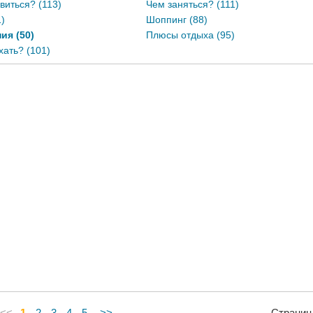
виться? (113)
Чем заняться? (111)
)
Шоппинг (88)
ия (50)
Плюсы отдыха (95)
хать? (101)
<<
1
2
3
4
5
>>
Страниц