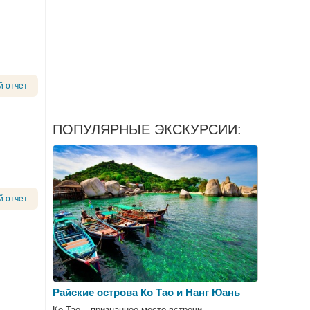
й отчет
ПОПУЛЯРНЫЕ ЭКСКУРСИИ:
й отчет
Райские острова Ко Тао и Нанг Юань
Ко Тао – признанное место встречи