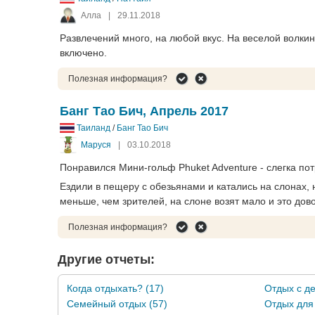
Алла
|
29.11.2018
Развлечений много, на любой вкус. На веселой волкинг 
включено.
Полезная информация?
Банг Тао Бич, Апрель 2017
Таиланд
/
Банг Тао Бич
Маруся
|
03.10.2018
Понравился Мини-гольф Phuket Adventure - слегка по
Ездили в пещеру с обезьянами и катались на слонах, 
меньше, чем зрителей, на слоне возят мало и это дов
Полезная информация?
Другие отчеты:
Когда отдыхать? (17)
Отдых с де
Семейный отдых (57)
Отдых для