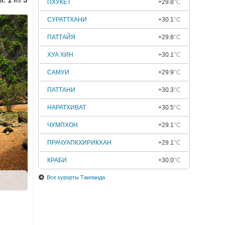
ПХУКЕТ
+29.8
°C
СУРАТТХАНИ
+30.1
°C
ПАТТАЙЯ
+29.8
°C
ХУА ХИН
+30.1
°C
САМУИ
+29.9
°C
ПАТТАНИ
+30.3
°C
НАРАТХИВАТ
+30.5
°C
ЧУМПХОН
+29.1
°C
ПРАЧУАПКХИРИКХАН
+29.1
°C
КРАБИ
+30.0
°C
Все курорты Таиланда