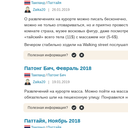
Таиланд
/
Паттайя
Zaika20
|
26.01.2019
О развлечениях на курорте можно писать бесконечно, 
можно не только отовариваться, но и приятно провест
комнате страха, музее восковых фигур, даже посмот
«тайский» всего тела (11$) с массажем ног (5-6$).
Вечером стабильно ходили на Walking street послушать
Полезная информация?
Патонг Бич, Февраль 2018
Таиланд
/
Патонг Бич
Zaika20
|
19.01.2019
Развлечений на курорте масса. Можно пойти на массаж,
обязательно шли на пешехохную улицу. Понравился ноч
Полезная информация?
Паттайя, Ноябрь 2018
Таиланд
/
Паттайя