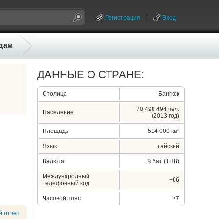
Регистрация
Вход
дам
ДАННЫЕ О СТРАНЕ:
Столица
Бангкок
70 498 494 чел.
Население
(2013 год)
Площадь
514 000 км²
Язык
тайский
Валюта
฿ бат (THB)
Международный
+66
телефонный код
Часовой пояс
+7
й отчет