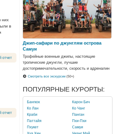
в них
были в
и
Джип-сафари по джунглям острова
Самуи
Трофейные военные джипы, настоящие
й отчет
тропические джунгли, лучшие
достопримечательности, скорость и адреналин
– все это джип-сафари по джунглям Самуи!
Смотреть все экскурсии
(50+)
ПОПУЛЯРНЫЕ КУРОРТЫ:
Бангкок
Карон Бич
Ко Лан
Ко Чанг
й отчет
Краби
Панган
Паттайя
Пхи-Пхи
Пхукет
Самуи
Хуа Хин
Чианг Май