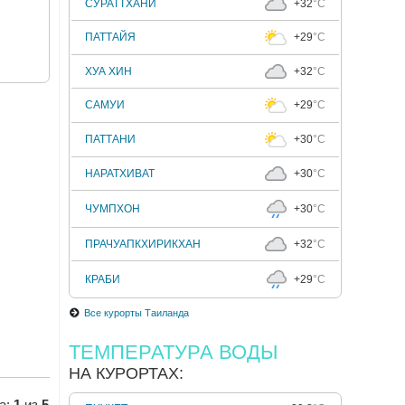
СУРАТТХАНИ
+32
°C
ПАТТАЙЯ
+29
°C
ХУА ХИН
+32
°C
САМУИ
+29
°C
ПАТТАНИ
+30
°C
НАРАТХИВАТ
+30
°C
ЧУМПХОН
+30
°C
ПРАЧУАПКХИРИКХАН
+32
°C
КРАБИ
+29
°C
Все курорты Таиланда
ТЕМПЕРАТУРА ВОДЫ
НА КУРОРТАХ:
а:
1
из
5