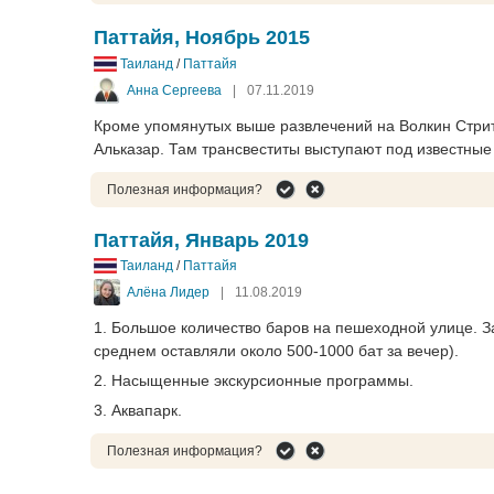
Паттайя, Ноябрь 2015
Таиланд
/
Паттайя
Анна Сергеева
|
07.11.2019
Кроме упомянутых выше развлечений на Волкин Стрит
Альказар. Там трансвеститы выступают под известные 
Полезная информация?
Паттайя, Январь 2019
Таиланд
/
Паттайя
Алёна Лидер
|
11.08.2019
1. Большое количество баров на пешеходной улице. За
среднем оставляли около 500-1000 бат за вечер).
2. Насыщенные экскурсионные программы.
3. Аквапарк.
Полезная информация?