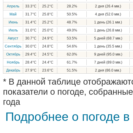
Апрель
33.3°C
25.2°C
28.2%
2 дня (26.4 мм.)
Май
31.7°C
25.8°C
50.5%
4 дня (52.0 мм.)
Июнь
31.4°C
25.2°C
48.7%
1 день (26.1 мм.)
Июль
31.0°C
25.0°C
49.0%
1 день (26.8 мм.)
Август
30.7°C
24.9°C
53.5%
5 дней (68.7 мм.)
Сентябрь
30.0°C
24.8°C
54.6%
1 день (35.5 мм.)
Октябрь
29.4°C
24.5°C
62.0%
9 дней (95.0 мм.)
Ноябрь
28.4°C
24.4°C
61.7%
7 дней (89.0 мм.)
Декабрь
27.9°C
23.6°C
51.5%
2 дня (86.0 мм.)
* В данной таблице отображают
показатели о погоде, собранные
года
Подробнее о погоде в