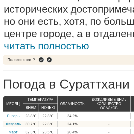
исторических достопримеч
но они есть, хотя, по больш
центре городе, а в отдале
читать полностью
Полезен ответ?
Погода в Сураттхани
ТЕМПЕРАТУРА
ДОЖДЛИВЫЕ ДНИ /
МЕСЯЦ
ОБЛАЧНОСТЬ
КОЛИЧЕСТВО
ДНЕМ
НОЧЬЮ
ОСАДКОВ
Январь
28.8°C
22.8°C
34.2%
-
Февраль
30.7°C
22.8°C
24.1%
-
Март
32.3°C
23.5°C
20.4%
-