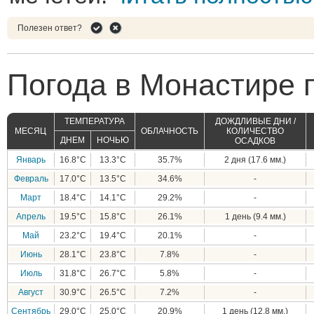
Полезен ответ?
Погода в Монастире 
ТЕМПЕРАТУРА
ДОЖДЛИВЫЕ ДНИ /
МЕСЯЦ
ОБЛАЧНОСТЬ
КОЛИЧЕСТВО
ДНЕМ
НОЧЬЮ
ОСАДКОВ
Январь
16.8°C
13.3°C
35.7%
2 дня (17.6 мм.)
Февраль
17.0°C
13.5°C
34.6%
-
Март
18.4°C
14.1°C
29.2%
-
Апрель
19.5°C
15.8°C
26.1%
1 день (9.4 мм.)
Май
23.2°C
19.4°C
20.1%
-
Июнь
28.1°C
23.8°C
7.8%
-
Июль
31.8°C
26.7°C
5.8%
-
Август
30.9°C
26.5°C
7.2%
-
Сентябрь
29.0°C
25.0°C
20.9%
1 день (12.8 мм.)