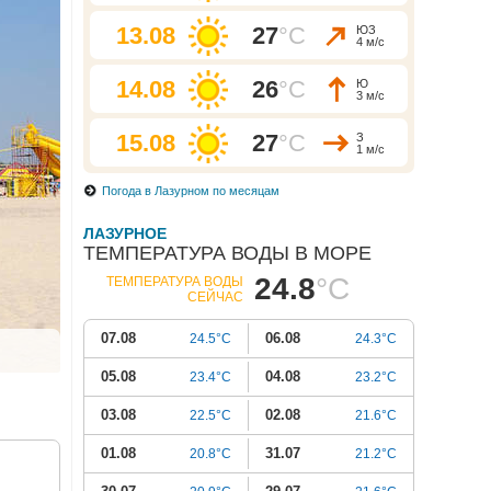
13.08
27
°C
ЮЗ
4 м/с
14.08
26
°C
Ю
3 м/с
15.08
27
°C
З
1 м/с
Погода в Лазурном по месяцам
ЛАЗУРНОЕ
ТЕМПЕРАТУРА ВОДЫ В МОРЕ
24.8
°C
ТЕМПЕРАТУРА ВОДЫ
СЕЙЧАС
07.08
06.08
24.5°C
24.3°C
05.08
04.08
23.4°C
23.2°C
03.08
02.08
22.5°C
21.6°C
01.08
31.07
20.8°C
21.2°C