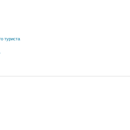
го туриста
?