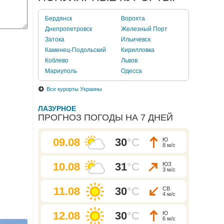
Бердянск
Ворохта
Днепропетровск
Железный Порт
Затока
Ильичевск
Каменец-Подольский
Кирилловка
Коблево
Львов
Мариуполь
Одесса
Все курорты Украины
ЛАЗУРНОЕ
ПРОГНОЗ ПОГОДЫ НА 7 ДНЕЙ
09.08
30
°C
Ю
8 м/с
10.08
31
°C
ЮЗ
3 м/с
11.08
30
°C
СВ
4 м/с
12.08
30
°C
Ю
6 м/с