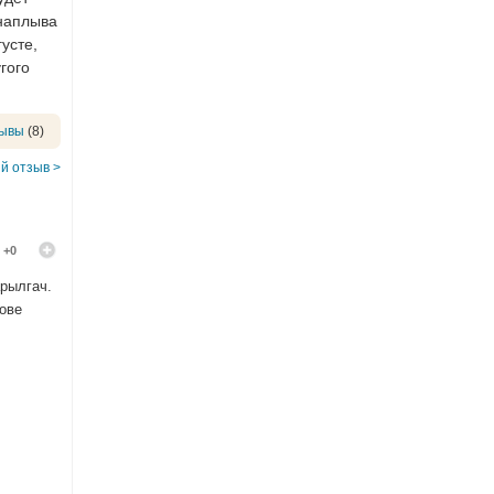
 наплыва
усте,
гого
зывы
(8)
й отзыв >
+0
арылгач.
ове