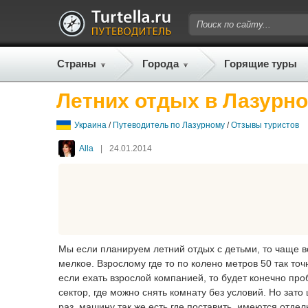
Страны
Города
Горящие туры
Летних отдых в Лазурн
Украина
/
Путеводитель по Лазурному
/
Отзывы туристов
Alla
|
24.01.2014
Мы если планируем летний отдых с детьми, то чаще в
мелкое. Взрослому где то по колено метров 50 так то
если ехать взрослой компанией, то будет конечно пр
сектор, где можно снять комнату без условий. Но зато 
раз. машину так же есть где поставить, имеются отдел