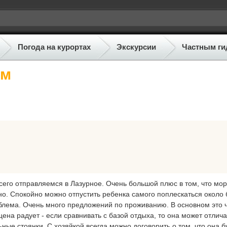
Погода на курортах
Экскурсии
Частным ги
ом
сего отправляемся в Лазурное. Очень большой плюс в том, что мо
чно. Спокойно можно отпустить ребенка самого поплескаться около 
облема. Очень много предложений по проживанию. В основном это 
цена радует - если сравнивать с базой отдыха, то она может отлича
ьные стоянки. С хозяйкой всегда можно договорить о том, что она б