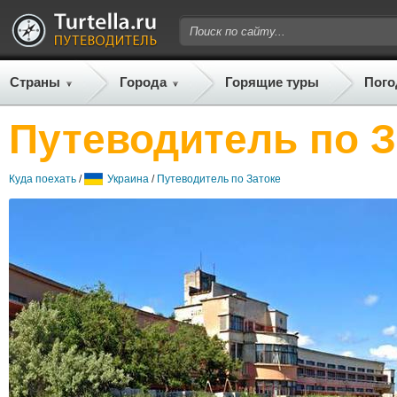
Страны
Города
Горящие туры
Пого
Путеводитель по З
Куда поехать
/
Украина
/
Путеводитель по Затоке