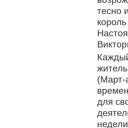
тесно 
король
Настоя
Виктор
Каждый
житель
(Март-а
времен
для св
деятел
недели