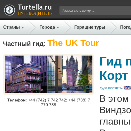
Страны
Города
Горящие туры
Пого
The UK Tour
Частный гид:
Гид 
Корт
Куда поехать
/
В этом
Телефон:
+44 (742) 7 742 742; +44 (738) 7
770 738
Виндзо
главны