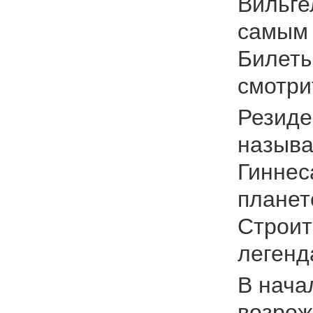
Вильге
самым 
Билеты
смотри
Резиде
называ
Гиннес
планет
Строит
легенд
В нача
возрож