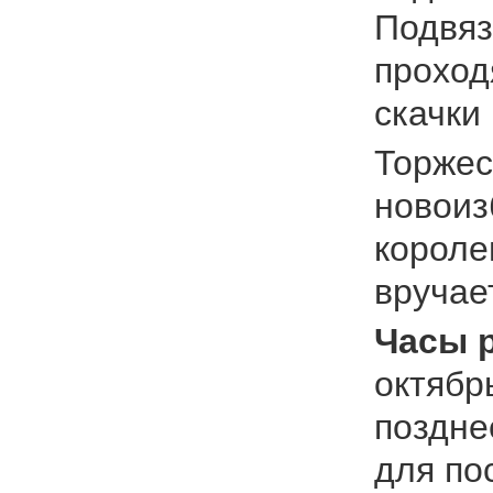
Подвязк
проход
скачки 
Торжес
новоиз
короле
вручае
Часы 
октябрь
поздне
для по