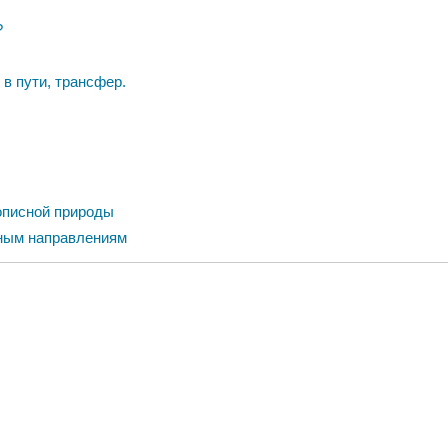
?
в пути, трансфер.
описной природы
жным направлениям