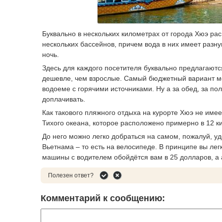
Буквально в нескольких километрах от города Хюэ рас
нескольких бассейнов, причем вода в них имеет разн
ночь.
Здесь для каждого посетителя буквально предлагаютс
дешевле, чем взрослые. Самый бюджетный вариант мож
водоеме с горячими источниками. Ну а за обед, за по
доплачивать.
Как такового пляжного отдыха на курорте Хюэ не имее
Тихого океана, которое расположено примерно в 12 к
До него можно легко добраться на самом, пожалуй, 
Вьетнама – то есть на велосипеде. В принципе вы лег
машины с водителем обойдётся вам в 25 долларов, а 
Полезен ответ?
Комментарий к сообщению: