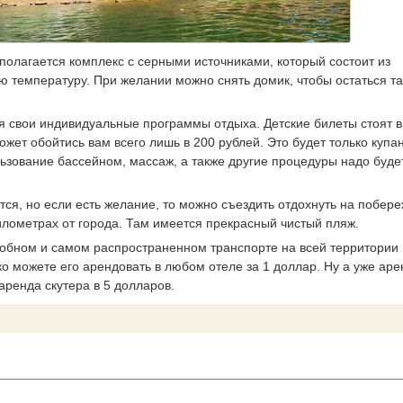
полагается комплекс с серными источниками, который состоит из
ую температуру. При желании можно снять домик, чтобы остаться т
я свои индивидуальные программы отдыха. Детские билеты стоят в
ет обойтись вам всего лишь в 200 рублей. Это будет только купа
льзование бассейном, массаж, а также другие процедуры надо буде
тся, но если есть желание, то можно съездить отдохнуть на побер
илометрах от города. Там имеется прекрасный чистый пляж.
удобном и самом распространенном транспорте на всей территории
ко можете его арендовать в любом отеле за 1 доллар. Ну а уже аре
аренда скутера в 5 долларов.