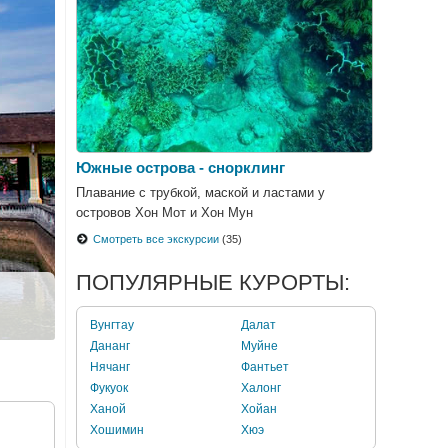
Южные острова - снорклинг
Плавание с трубкой, маской и ластами у
островов Хон Мот и Хон Мун
Смотреть все экскурсии
(35)
ПОПУЛЯРНЫЕ КУРОРТЫ:
Вунгтау
Далат
Дананг
Муйне
Нячанг
Фантьет
Фукуок
Халонг
Ханой
Хойан
Хошимин
Хюэ