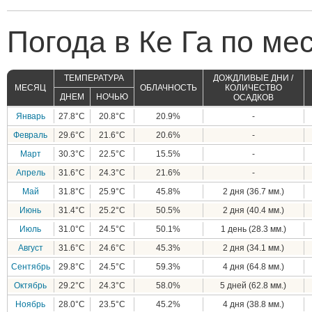
Погода в Ке Га по ме
ТЕМПЕРАТУРА
ДОЖДЛИВЫЕ ДНИ /
МЕСЯЦ
ОБЛАЧНОСТЬ
КОЛИЧЕСТВО
ДНЕМ
НОЧЬЮ
ОСАДКОВ
Январь
27.8°C
20.8°C
20.9%
-
Февраль
29.6°C
21.6°C
20.6%
-
Март
30.3°C
22.5°C
15.5%
-
Апрель
31.6°C
24.3°C
21.6%
-
Май
31.8°C
25.9°C
45.8%
2 дня (36.7 мм.)
Июнь
31.4°C
25.2°C
50.5%
2 дня (40.4 мм.)
Июль
31.0°C
24.5°C
50.1%
1 день (28.3 мм.)
Август
31.6°C
24.6°C
45.3%
2 дня (34.1 мм.)
Сентябрь
29.8°C
24.5°C
59.3%
4 дня (64.8 мм.)
Октябрь
29.2°C
24.3°C
58.0%
5 дней (62.8 мм.)
Ноябрь
28.0°C
23.5°C
45.2%
4 дня (38.8 мм.)