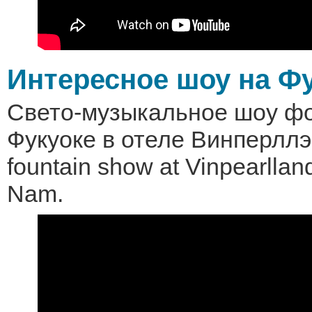
Интересное шоу на Ф
Свето-музыкальное шоу фо
Фукуоке в отеле Винперллэ
fountain show at Vinpearlla
Nam.