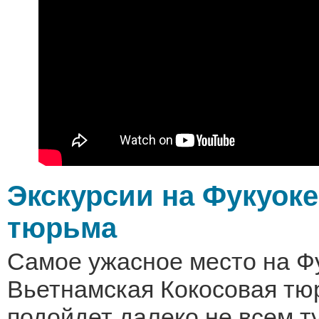
Экскурсии на Фукуоке
тюрьма
Самое ужасное место на Фу
Вьетнамская Кокосовая тю
подойдет далеко не всем т