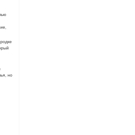
лью
ние,
ородке
торый
я
ья, но