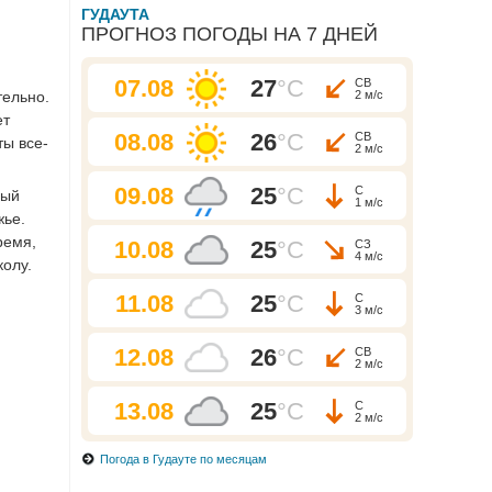
ГУДАУТА
ПРОГНОЗ ПОГОДЫ НА 7 ДНЕЙ
07.08
27
°C
СВ
тельно.
2 м/с
ет
08.08
26
°C
СВ
ты все-
2 м/с
09.08
25
°C
С
рый
1 м/с
жье.
ремя,
10.08
25
°C
СЗ
4 м/с
колу.
11.08
25
°C
С
3 м/с
12.08
26
°C
СВ
2 м/с
13.08
25
°C
С
2 м/с
Погода в Гудауте по месяцам