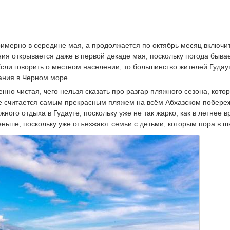
римерно в середине мая, а продолжается по октябрь месяц включи
ния открывается даже в первой декаде мая, поскольку погода быва
 Если говорить о местном населении, то большинство жителей Гудау
ания в Черном море.
нно чистая, чего нельзя сказать про разгар пляжного сезона, кото
уте считается самым прекрасным пляжем на всём Абхазском побере
ого отдыха в Гудауте, поскольку уже не так жарко, как в летнее в
ьше, поскольку уже отъезжают семьи с детьми, которым пора в ш