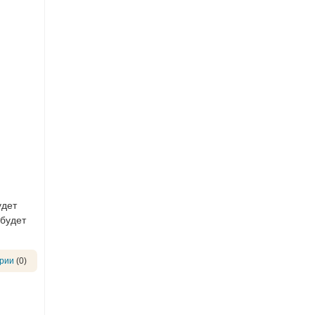
удет
 будет
рии
(0)