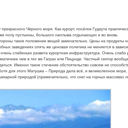
 прекрасного Чёрного моря. Как курорт, посёлок Гудаута практичес
ляжи полу пустынны, большого наплыва отдыхающих и во вновь
стороны такое положение вещей замечательно. Цены на продукты н
добных заведениях опять же ценовая политика не меняется в завис
 очень слабенько развита курортная инфраструктура. Очень слабо 
атичнее чем в тех же Гаграх или Пицунде. Частный сектор вообще
даться. Именно такое стечение обстоятельство совсем не способст
Хотя для этого Матушка – Природа дала всё, и великолепное море,
шикарной природой (примечательно, что снег на горных массивах л