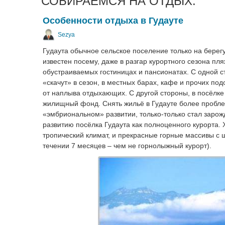
СОБИРАЕМСЯ НА ОТДЫХ:
Особенности отдыха в Гудауте
Sezya
Гудаута обычное сельское поселение только на берегу
известен посему, даже в разгар курортного сезона п
обустраиваемых гостиницах и пансионатах. С одной 
«скачут» в сезон, в местных барах, кафе и прочих по
от наплыва отдыхающих. С другой стороны, в посёлке
жилищный фонд. Снять жильё в Гудауте более проблем
«эмбриональном» развитии, только-только стал зарож
развитию посёлка Гудаута как полноценного курорта. 
тропический климат, и прекрасные горные массивы с 
течении 7 месяцев – чем не горнолыжный курорт).