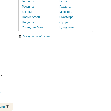
Багрипш
Гагра
Гечрипш
Гудаута
Кындыг
Мюссера
Новый Афон
Очамчира
Пицунда
Сухум
Холодная Речка
Цандрипш
Все курорты Абхазии
то
ь
рии
(3)