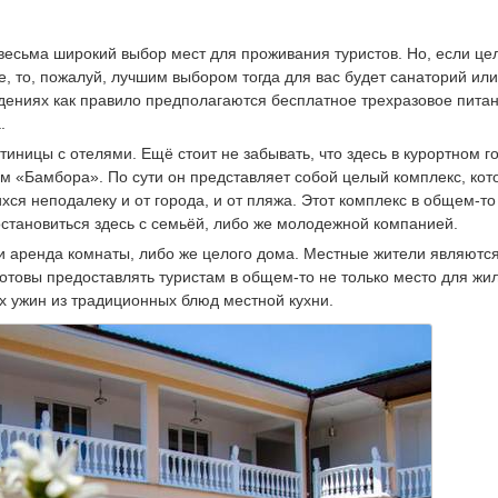
весьма широкий выбор мест для проживания туристов. Но, если це
, то, пожалуй, лучшим выбором тогда для вас будет санаторий или
аведениях как правило предполагаются бесплатное трехразовое пита
.
тиницы с отелями. Ещё стоит не забывать, что здесь в курортном г
ем «Бамбора». По сути он представляет собой целый комплекс, ко
хся неподалеку и от города, и от пляжа. Этот комплекс в общем-то
становиться здесь с семьёй, либо же молодежной компанией.
 аренда комнаты, либо же целого дома. Местные жители являютс
отовы предоставлять туристам в общем-то не только место для жил
х ужин из традиционных блюд местной кухни.