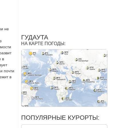
ки не
ГУДАУТА
е
НА КАРТЕ ПОГОДЫ:
имости
развит
 в
вует
 и почти
ежит в
ПОПУЛЯРНЫЕ КУРОРТЫ: