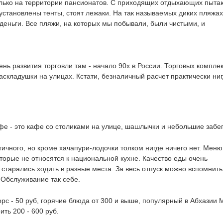
лько на территории пансионатов. С приходящих отдыхающих пыта
 установлены тенты, стоят лежаки. На так называемых диких пляжах
 деньги. Все пляжи, на которых мы побывали, были чистыми, и
ень развития торговли там - начало 90х в России. Торговых комплек
аскладушки на улицах. Кстати, безналичный расчет практически ниг
фе - это кафе со столиками на улице, шашлычки и небольшие забег
тичного, но кроме хачапури-лодочки толком нигде ничего нет. Меню
торые не относятся к национальной кухне. Качество еды очень
старались ходить в разные места. За весь отпуск можно вспомнить
. Обслуживание так себе.
рс - 50 руб, горячие блюда от 300 и выше, популярный в Абхазии 
ить 200 - 600 руб.