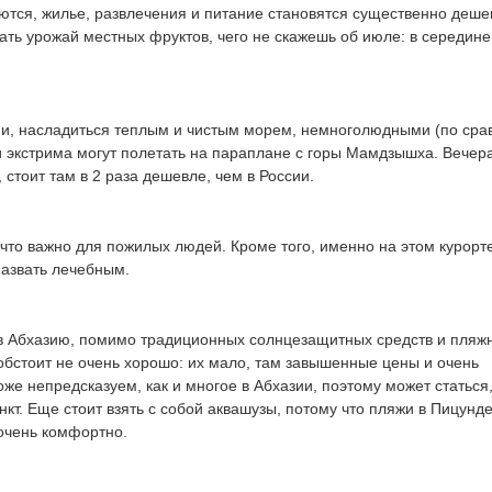
тся, жилье, развлечения и питание становятся существенно деше
ать урожай местных фруктов, чего не скажешь об июле: в середине
ии, насладиться теплым и чистым морем, немноголюдными (по ср
и экстрима могут полетать на параплане с горы Мамдзышха. Вечер
, стоит там в 2 раза дешевле, чем в России.
что важно для пожилых людей. Кроме того, именно на этом курорте
назвать лечебным.
й в Абхазию, помимо традиционных солнцезащитных средств и пляж
 обстоит не очень хорошо: их мало, там завышенные цены и очень
же непредсказуем, как и многое в Абхазии, поэтому может статься,
кт. Еще стоит взять с собой аквашузы, потому что пляжи в Пицунде
 очень комфортно.