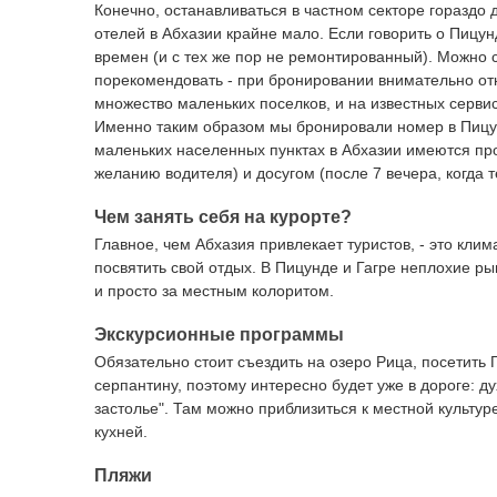
Конечно, останавливаться в частном секторе гораздо
отелей в Абхазии крайне мало. Если говорить о Пицу
времен (и с тех же пор не ремонтированный). Можно с
порекомендовать - при бронировании внимательно от
множество маленьких поселков, и на известных сервис
Именно таким образом мы бронировали номер в Пицунд
маленьких населенных пунктах в Абхазии имеются про
желанию водителя) и досугом (после 7 вечера, когда т
Чем занять себя на курорте?
Главное, чем Абхазия привлекает туристов, - это кли
посвятить свой отдых. В Пицунде и Гагре неплохие ры
и просто за местным колоритом.
Экскурсионные программы
Обязательно стоит съездить на озеро Рица, посетить 
серпантину, поэтому интересно будет уже в дороге: ду
застолье". Там можно приблизиться к местной культур
кухней.
Пляжи