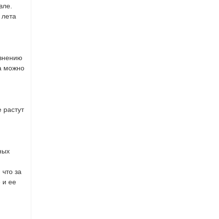
вле.
 лета
авнению
а можно
 растут
ных
 что за
 и ее