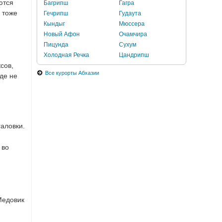
ются
Багрипш
Гагра
 тоже
Гечрипш
Гудаута
Кындыг
Мюссера
Новый Афон
Очамчира
Пицунда
Сухум
Холодная Речка
Цандрипш
сов,
Все курорты Абхазии
де не
аловки.
 во
Медовик