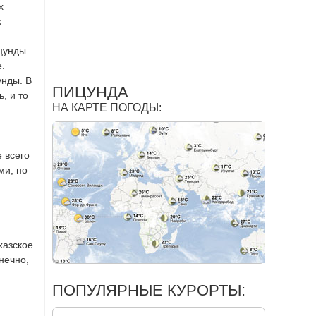
х
х
ицунды
.
унды. В
ПИЦУНДА
, и то
НА КАРТЕ ПОГОДЫ:
 всего
ми, но
хазское
нечно,
ПОПУЛЯРНЫЕ КУРОРТЫ: