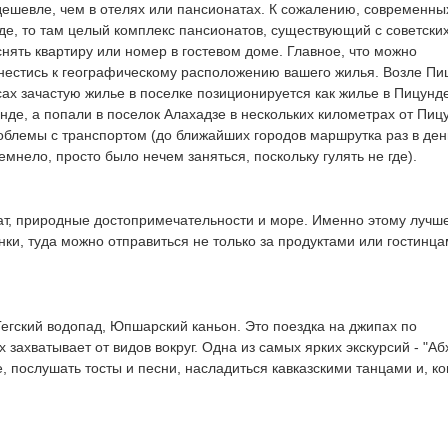
 дешевле, чем в отелях или пансионатах. К сожалению, современны
нде, то там целый комплекс пансионатов, существующий с советски
нять квартиру или номер в гостевом доме. Главное, что можно
нестись к географическому расположению вашего жилья. Возле П
ах зачастую жилье в поселке позиционируется как жилье в Пицунде
е, а попали в поселок Алахадзе в нескольких километрах от Пиц
блемы с транспортом (до ближайших городов маршрутка раз в день
емнело, просто было нечем заняться, поскольку гулять не где).
мат, природные достопримечательности и море. Именно этому лучше
нки, туда можно отправиться не только за продуктами или гостинца
Гегский водопад, Юпшарский каньон. Это поездка на джипах по
х захватывает от видов вокруг. Одна из самых ярких экскурсий - "Аб
е, послушать тосты и песни, насладиться кавказскими танцами и, ко