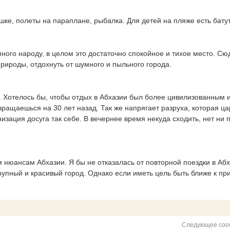
шке, полеты на параплане, рыбалка. Для детей на пляже есть бату
ного народу, в целом это достаточно спокойное и тихое место. Сю
природы, отдохнуть от шумного и пыльного города.
. Хотелось бы, чтобы отдых в Абхазии был более цивилизованным 
вращаешься на 30 лет назад. Так же напрягает разруха, которая ца
низация досуга так себе. В вечернее время некуда сходить, нет ни 
м нюансам Абхазии. Я бы не отказалась от повторной поездки в Аб
крупный и красивый город. Однако если иметь цель быть ближе к пр
Следующее соо