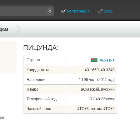
Регистрация
Вход
дам
ПИЦУНДА:
Страна
Абхазия
Координаты
43.1669, 40.3340
Население
4 198 чел. (2011 год)
Языки
абхазский, русский
Телефонный код
+7 840 23ххххх
Часовой пояс
UTC+3, летом UTC+4
ом