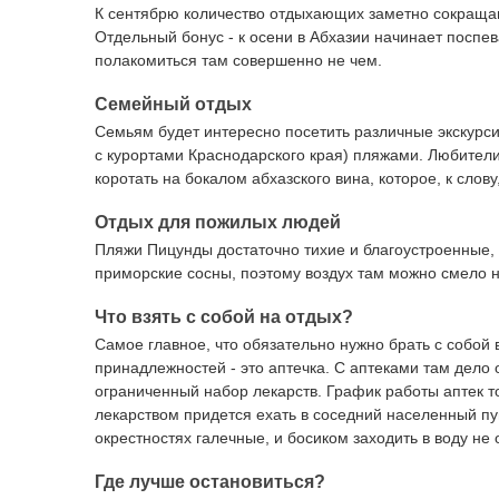
К сентябрю количество отдыхающих заметно сокращаю
Отдельный бонус - к осени в Абхазии начинает поспев
полакомиться там совершенно не чем.
Семейный отдых
Семьям будет интересно посетить различные экскурс
с курортами Краснодарского края) пляжами. Любител
коротать на бокалом абхазского вина, которое, к слову
Отдых для пожилых людей
Пляжи Пицунды достаточно тихие и благоустроенные, 
приморские сосны, поэтому воздух там можно смело 
Что взять с собой на отдых?
Самое главное, что обязательно нужно брать с собо
принадлежностей - это аптечка. С аптеками там дело
ограниченный набор лекарств. График работы аптек то
лекарством придется ехать в соседний населенный пун
окрестностях галечные, и босиком заходить в воду не
Где лучше остановиться?