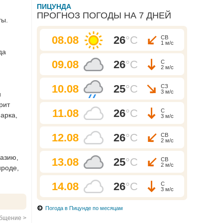
ПИЦУНДА
ПРОГНОЗ ПОГОДЫ НА 7 ДНЕЙ
ты.
08.08
26
°C
СВ
1 м/с
да
09.08
26
°C
С
2 м/с
10.08
25
°C
СЗ
3 м/с
и
рит
11.08
26
°C
С
парка,
3 м/с
12.08
26
°C
СВ
2 м/с
хазию,
13.08
25
°C
СВ
2 м/с
ироде,
14.08
26
°C
С
3 м/с
Погода в Пицунде по месяцам
бщение >