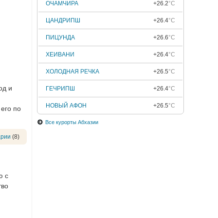
ОЧАМЧИРА
+26.2
°C
ЦАНДРИПШ
+26.4
°C
ПИЦУНДА
+26.6
°C
ХЕИВАНИ
+26.4
°C
ХОЛОДНАЯ РЕЧКА
+26.5
°C
од и
ГЕЧРИПШ
+26.4
°C
НОВЫЙ АФОН
+26.5
°C
его по
Все курорты Абхазии
арии
(8)
ю с
тво