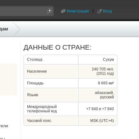
Регистрация
Вход
дам
ДАННЫЕ О СТРАНЕ:
Столица
Сухум
240 705 чел.
Население
(2011 год)
Площадь
8 665 км²
абхазский,
Языки
русский
Международный
+7 840 и +7 940
телефонный код
Часовой пояс
MSK (UTC+4)
тели
ары