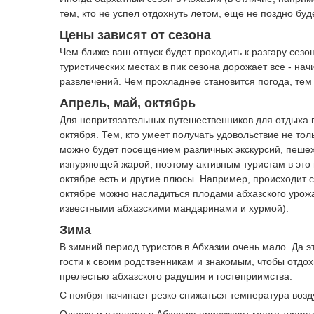
тем, кто не успел отдохнуть летом, еще не поздно бу
Цены зависят от сезона
Чем ближе ваш отпуск будет проходить к разгару сезон
туристических местах в пик сезона дорожает все - на
развлечений. Чем прохладнее становится погода, тем
Апрель, май, октябрь
Для непритязательных путешественников для отдыха в
октября. Тем, кто умеет получать удовольствие не тол
можно будет посещением различных экскурсий, пешехо
изнуряющей жарой, поэтому активным туристам в это
октябре есть и другие плюсы. Например, происходит 
октябре можно насладиться плодами абхазского урож
известными абхазскими мандаринами и хурмой).
Зима
В зимний период туристов в Абхазии очень мало. Да э
гости к своим родственникам и знакомым, чтобы отдох
прелестью абхазского радушия и гостеприимства.
С ноября начинает резко снижаться температура возд
Однако и в январе в Абхазию приезжают много турист