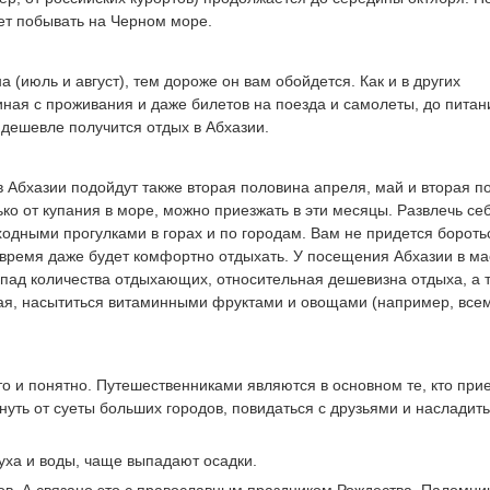
дет побывать на Черном море.
а (июль и август), тем дороже он вам обойдется. Как и в других
чиная с проживания и даже билетов на поезда и самолеты, до питан
 дешевле получится отдых в Абхазии.
 Абхазии подойдут также вторая половина апреля, май и вторая п
ько от купания в море, можно приезжать в эти месяцы. Развлечь се
дными прогулками в горах и по городам. Вам не придется бороть
 время даже будет комфортно отдыхать. У посещения Абхазии в ма
спад количества отдыхающих, относительная дешевизна отдыха, а т
ая, насытиться витаминными фруктами и овощами (например, все
то и понятно. Путешественниками являются в основном те, кто при
нуть от суеты больших городов, повидаться с друзьями и насладить
уха и воды, чаще выпадают осадки.
ов. А связано это с православным праздником Рождества. Паломни