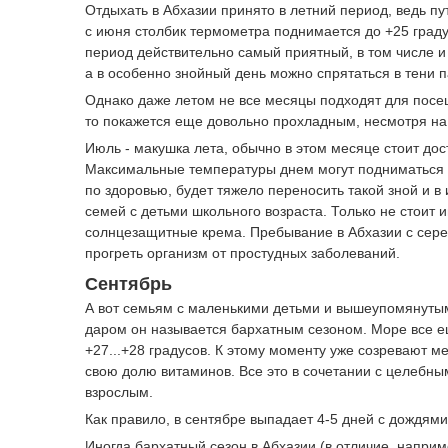
Отдыхать в Абхазии принято в летний период, ведь 
с июня столбик термометра поднимается до +25 граду
период действительно самый приятный, в том числе и 
а в особенно знойный день можно спрятаться в тени п
Однако даже летом не все месяцы подходят для посе
то покажется еще довольно прохладным, несмотря на
Июль - макушка лета, обычно в этом месяце стоит дос
Максимальные температуры днем могут подниматься д
по здоровью, будет тяжело переносить такой зной и в
семей с детьми школьного возраста. Только не стоит
солнцезащитные крема. Пребывание в Абхазии с сере
прогреть организм от простудных заболеваний.
Сентябрь
А вот семьям с маленькими детьми и вышеупомянутым
даром он называется бархатным сезоном. Море все ещ
+27...+28 градусов. К этому моменту уже созревают м
свою долю витаминов. Все это в сочетании с целебны
взрослым.
Как правило, в сентябре выпадает 4-5 дней с дождями
Иногда бархатный сезон в Абхазии (в отличие, наприм