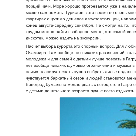
порций чачи. Море хорошо прогревается уже в начале 
можно сэкономить. Туристов в это время не очень мног
квартирах ощутимо дешевле августовских цен, наприм
конец августа-середину сентября. Не смотря на то, чт
трудом можно найти свободное место, это самый весе
дискотек, можно ездить на экскурсии.
Насчет выбора курорта это спорный вопрос. Для люби
Очамчира. Там вообще нет никаких развлечений, тол
молодежи и для семей с детьми лучше поехать в Гагру
нет вообще никаких шумовых ограничений и музыка в м
ночью планирует спать нужно выбрать жилье подальше
чувствуется бархатный сезон и людей становится мень
Виноград буквально можно рвать с веток, его в Гагре
с детьми дошкольного возраста лучше всего отдыхать 