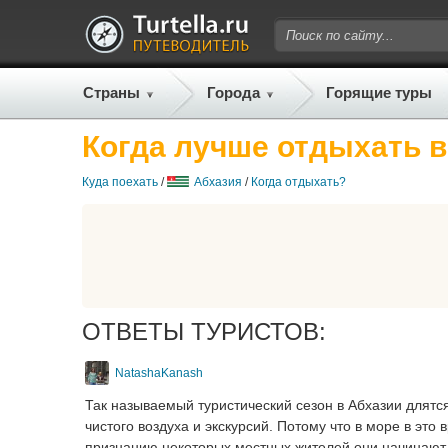
Страны
Города
Горящие туры
Когда лучше отдыхать 
Куда поехать
/
Абхазия
/
Когда отдыхать?
ОТВЕТЫ ТУРИСТОВ:
NatashaKanash
Так называемый туристический сезон в Абхазии длятс
чистого воздуха и экскурсий. Потому что в море в это
признанию некоторых местных жителей они начинают к