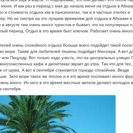
июня. И как раз в период с мая до начала июня на отдыхе в Абхаз
о и стоимость отдыха как в пансионатах, так и в частных отелях и
ер. Но не смотря на это лучшим временем для отдыха в Абхазии я
о в августе там очень много туристов и бывает, что на популярных 
лый период. Отдых в это время бьет ключом. Работает очень мног
телей очень спокойного отдыха больше всего подойдет такой посел
ько море. Также для любителей тишины подойдет Мюссера. А вот д
 или Пицунду. Вот только надо учесть, что на центральных улицах 
ногочисленных кафе и дискотеках звучит до утра. Так что для тех,
 от шума. А вот в сентябре становится гораздо спокойнее. Везде
ше. Зато море такое же теплое и в это время поспевает много фру
 очень много. Из него в это время местные жители делают молодое 
в сентябре.