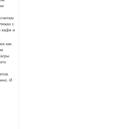
ии
 считаю
пляжах с
о кафе и
ок как
ля
Гагры
 кто
ктов.
вино. И