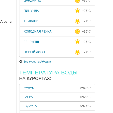
ЦАНДРИПШ
+25
°C
ПИЦУНДА
+27
°C
А вот с
ХЕИВАНИ
+27
°C
ХОЛОДНАЯ РЕЧКА
+25
°C
ГЕЧРИПШ
+27
°C
НОВЫЙ АФОН
+27
°C
Все курорты Абхазии
ТЕМПЕРАТУРА ВОДЫ
НА КУРОРТАХ:
СУХУМ
+26.6
°C
ГАГРА
+26.9
°C
ГУДАУТА
+26.7
°C