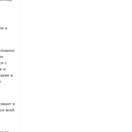
ия и
оловина
бя
ся с
е и
акже в
м
езжает в
ся всей
ки из