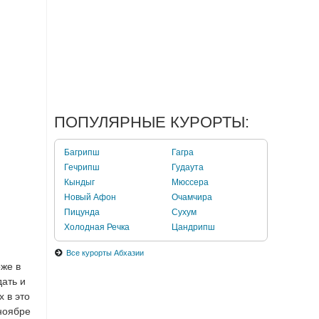
ПОПУЛЯРНЫЕ КУРОРТЫ:
Багрипш
Гагра
Гечрипш
Гудаута
Кындыг
Мюссера
Новый Афон
Очамчира
Пицунда
Сухум
Холодная Речка
Цандрипш
Все курорты Абхазии
оже в
дать и
х в это
 ноябре