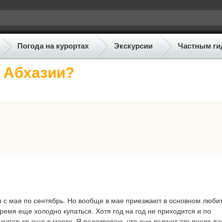
Погода на курортах
Экскурсии
Частным ги
в Абхазии?
я с мая по сентябрь. Но вообще в мае приезжают в основном люби
 время еще холодно купаться. Хотя год на год не приходится и по
упаться еще в марте. Я подозреваю, что они делают это после п