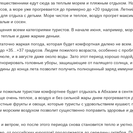
путешественники едут сюда за теплым морем и пляжным отдыхом. Н
сов, а море уже прогревается до примерно до +20 градусов. Летни
для отдыха с детьми. Море чистое и теплое, воздух прогрет макси
альм и сосен.
щения всеми категориями туристов. В начале июня, например, мор
 теплые и даже жаркие деньки.
таточно жаркая погода, которая будет комфортная далеко не всем.
о +35...+37 градусов. Людям пожилого возраста, особенно с про
 июле, и в августе даже около воды. Зато этот период хорошо подой
 игнорировать головные уборы, защищающие от палящего солнца, и
дины до конца лета позволит получить полноценный заряд иммуни
 пожилым туристам комфортнее будет отдыхать в Абхазии в сентя
е очень теплое, а воздух и без сильной жары днем прогревается 
естные фрукты и овощи, которые туристы с удовольствием кушают, 
м морским воздухом позволит существенно поправить здоровье и д
 и ветром, но после этого периода снова становится тепло и уютно
ер, от российских курортов) продолжается до середины октября. П