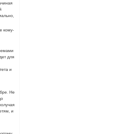
ачиная
й
мально,
е кому-
блемами
дет для
тета и
бре. Не
до
получая
етям, и
.
оэтому