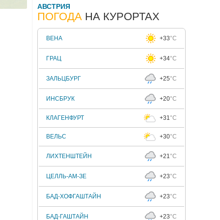
АВСТРИЯ
ПОГОДА
НА КУРОРТАХ
ВЕНА
+33
°C
ГРАЦ
+34
°C
ЗАЛЬЦБУРГ
+25
°C
ИНСБРУК
+20
°C
КЛАГЕНФУРТ
+31
°C
ВЕЛЬС
+30
°C
ЛИХТЕНШТЕЙН
+21
°C
ЦЕЛЛЬ-АМ-ЗЕ
+23
°C
БАД-ХОФГАШТАЙН
+23
°C
БАД-ГАШТАЙН
+23
°C