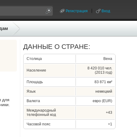
Регистрация
Вход
дам
ДАННЫЕ О СТРАНЕ:
Столица
Вена
8 420 010 чел.
Население
(2013 год)
Площадь
83 871 км²
Язык
немецкий
л для
Валюта
евро (EUR)
ники.
Международный
+43
телефонный код
Часовой пояс
+1