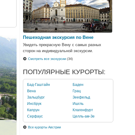
Пешеходная экскурсия по Вене
Увидеть прекрасную Вену с самых разных
сторон на индивидуальной экскурсии.
Смотреть все экскурсии
(34)
ПОПУЛЯРНЫЕ КУРОРТЫ:
Бад-Гаштайн
Баден
Вена
Грац
Зальцбург
Зеефельд
Инсбрук
Ишгль
Капрун
Клагенфурт
Серфаус
Целль-ам-Зе
Все курорты Австрии