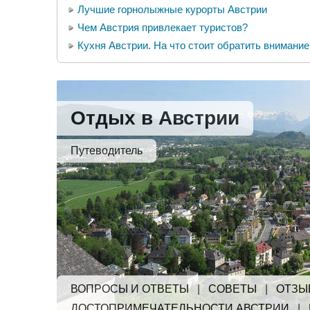
Лучшие горнолыжные курорты Австрии
Чем Австрия привлекает туристов?
Кухня Австрии. На что стоит обратить внимание
Отдых в Австрии
Путеводитель
ВОПРОСЫ И ОТВЕТЫ
|
СОВЕТЫ
|
ОТЗЫ
ДОСТОПРИМЕЧАТЕЛЬНОСТИ АВСТРИИ
|