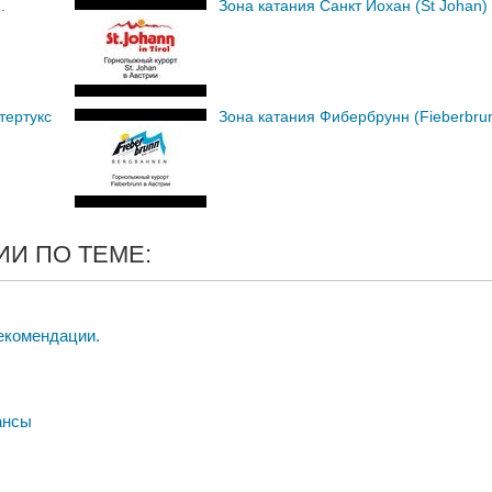
.
Зона катания Санкт Йохан (St Johan)
тертукс
Зона катания Фибербрунн (Fieberbrun
И ПО ТЕМЕ:
екомендации.
ансы