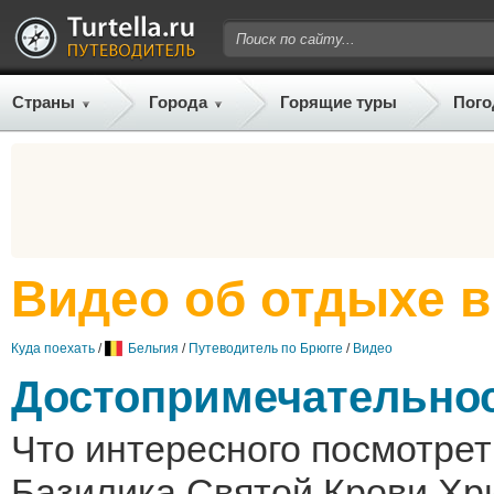
Страны
Города
Горящие туры
Пого
Видео об отдыхе в
Куда поехать
/
Бельгия
/
Путеводитель по Брюгге
/
Видео
Достопримечательно
Что интересного посмотрет
Базилика Святой Крови Хр