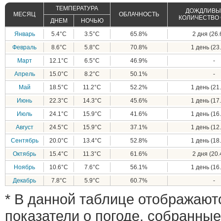
ТЕМПЕРАТУРА
ДОЖДЛИВЫЕ
МЕСЯЦ
ОБЛАЧНОСТЬ
КОЛИЧЕСТВО
ДНЕМ
НОЧЬЮ
Январь
5.4°C
3.5°C
65.8%
2 дня (26.
Февраль
8.6°C
5.8°C
70.8%
1 день (23.
Март
12.1°C
6.5°C
46.9%
-
Апрель
15.0°C
8.2°C
50.1%
-
Май
18.5°C
11.2°C
52.2%
1 день (21.
Июнь
22.3°C
14.3°C
45.6%
1 день (17.
Июль
24.1°C
15.9°C
41.6%
1 день (16.
Август
24.5°C
15.9°C
37.1%
1 день (12.
Сентябрь
20.0°C
13.4°C
52.8%
1 день (18.
Октябрь
15.4°C
11.3°C
61.6%
2 дня (20.
Ноябрь
10.6°C
7.6°C
56.1%
1 день (16.
Декабрь
7.8°C
5.9°C
60.7%
-
* В данной таблице отображают
показатели о погоде, собранные