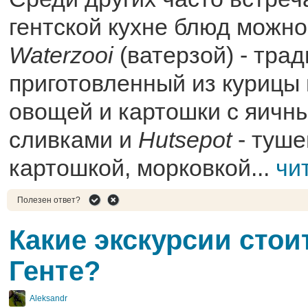
гентской кухне блюд можн
Waterzooi
(ватерзой) - тра
приготовленный из курицы
овощей и картошки с яичн
сливками и
Hutsepot
- туше
картошкой, морковкой...
чи
Полезен ответ?
Какие экскурсии стои
Генте?
Aleksandr