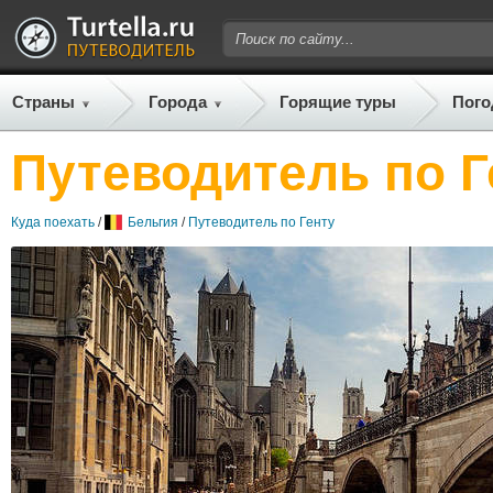
Страны
Города
Горящие туры
Пого
Путеводитель по Г
Куда поехать
/
Бельгия
/
Путеводитель по Генту