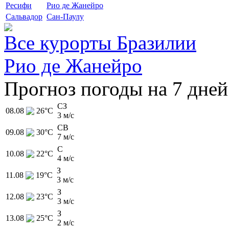
Ресифи
Рио де Жанейро
Сальвадор
Сан-Паулу
Все курорты Бразилии
Рио де Жанейро
Прогноз погоды на 7 дней
СЗ
08.08
26
°C
3 м/с
СВ
09.08
30
°C
7 м/с
С
10.08
22
°C
4 м/с
З
11.08
19
°C
3 м/с
З
12.08
23
°C
3 м/с
З
13.08
25
°C
2 м/с