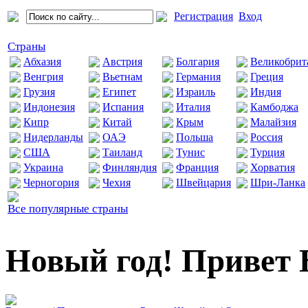
Регистрация
Вход
Страны
Абхазия
Австрия
Болгария
Великобрит
Венгрия
Вьетнам
Германия
Греция
Грузия
Египет
Израиль
Индия
Индонезия
Испания
Италия
Камбоджа
Кипр
Китай
Крым
Малайзия
Нидерланды
ОАЭ
Польша
Россия
США
Таиланд
Тунис
Турция
Украина
Финляндия
Франция
Хорватия
Черногория
Чехия
Швейцария
Шри-Ланка
Все популярные страны
Новый год! Привет 