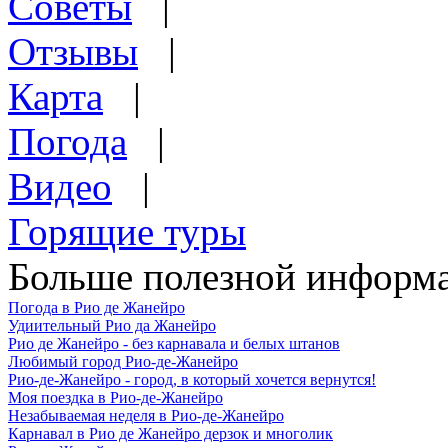
Советы
|
Отзывы
|
Карта
|
Погода
|
Видео
|
Горящие туры
Больше полезной информа
Погода в Рио де Жанейро
Удиительный Рио да Жанейро
Рио де Жанейро - без карнавала и белых штанов
Любимый город Рио-де-Жанейро
Рио-де-Жанейро - город, в который хочется вернутся!
Моя поездка в Рио-де-Жанейро
Незабываемая неделя в Рио-де-Жанейро
Карнавал в Рио де Жанейро дерзок и многолик