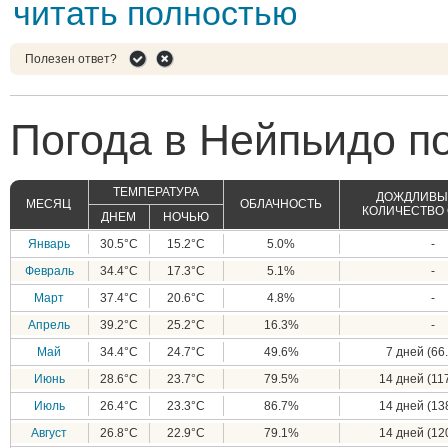
читать полностью
Полезен ответ?
Погода в Нейпьидо п
ТЕМПЕРАТУРА
ДОЖДЛИВЫЕ
МЕСЯЦ
ОБЛАЧНОСТЬ
КОЛИЧЕСТВО
ДНЕМ
НОЧЬЮ
Январь
30.5°C
15.2°C
5.0%
-
Февраль
34.4°C
17.3°C
5.1%
-
Март
37.4°C
20.6°C
4.8%
-
Апрель
39.2°C
25.2°C
16.3%
-
Май
34.4°C
24.7°C
49.6%
7 дней (66.
Июнь
28.6°C
23.7°C
79.5%
14 дней (117
Июль
26.4°C
23.3°C
86.7%
14 дней (138
Август
26.8°C
22.9°C
79.1%
14 дней (120