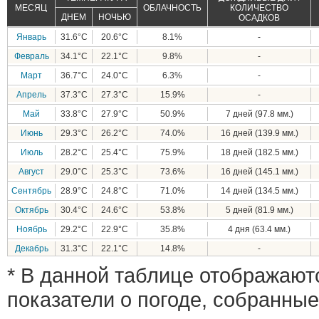
МЕСЯЦ
ОБЛАЧНОСТЬ
КОЛИЧЕСТВО
ДНЕМ
НОЧЬЮ
ОСАДКОВ
Январь
31.6°C
20.6°C
8.1%
-
Февраль
34.1°C
22.1°C
9.8%
-
Март
36.7°C
24.0°C
6.3%
-
Апрель
37.3°C
27.3°C
15.9%
-
Май
33.8°C
27.9°C
50.9%
7 дней (97.8 мм.)
Июнь
29.3°C
26.2°C
74.0%
16 дней (139.9 мм.)
Июль
28.2°C
25.4°C
75.9%
18 дней (182.5 мм.)
Август
29.0°C
25.3°C
73.6%
16 дней (145.1 мм.)
Сентябрь
28.9°C
24.8°C
71.0%
14 дней (134.5 мм.)
Октябрь
30.4°C
24.6°C
53.8%
5 дней (81.9 мм.)
Ноябрь
29.2°C
22.9°C
35.8%
4 дня (63.4 мм.)
Декабрь
31.3°C
22.1°C
14.8%
-
* В данной таблице отображают
показатели о погоде, собранные