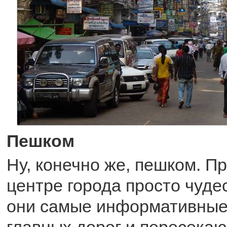
Пешком
Ну, конечно же, пешком. Пр
центре города просто чуде
они самые информативные
главных дорог и пересека