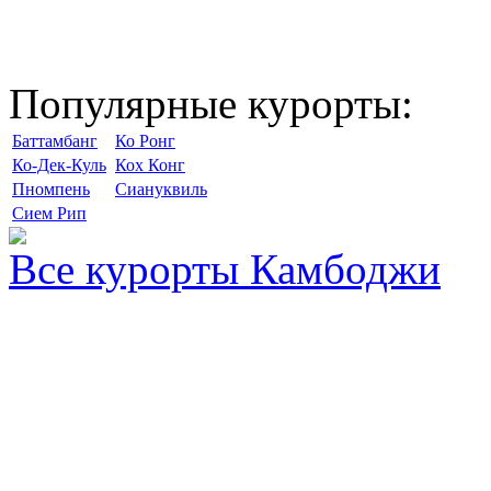
Популярные курорты:
Баттамбанг
Ко Ронг
Ко-Дек-Куль
Кох Конг
Пномпень
Сиануквиль
Сием Рип
Все курорты Камбоджи