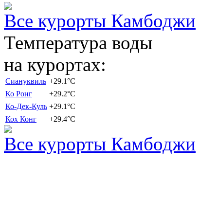
Все курорты Камбоджи
Температура воды
на курортах:
Сиануквиль
+29.1
°C
Ко Ронг
+29.2
°C
Ко-Дек-Куль
+29.1
°C
Кох Конг
+29.4
°C
Все курорты Камбоджи