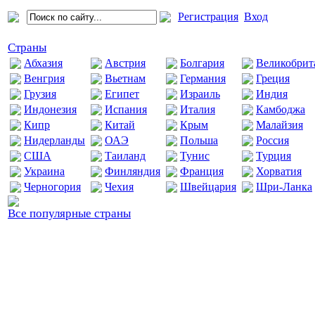
Регистрация
Вход
Страны
Абхазия
Австрия
Болгария
Великобрит
Венгрия
Вьетнам
Германия
Греция
Грузия
Египет
Израиль
Индия
Индонезия
Испания
Италия
Камбоджа
Кипр
Китай
Крым
Малайзия
Нидерланды
ОАЭ
Польша
Россия
США
Таиланд
Тунис
Турция
Украина
Финляндия
Франция
Хорватия
Черногория
Чехия
Швейцария
Шри-Ланка
Все популярные страны