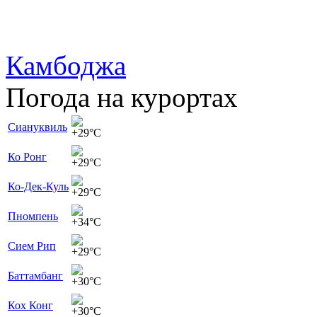
Камбоджа
Погода
на курортах
Сиануквиль
+29
°C
Ко Ронг
+29
°C
Ко-Дек-Куль
+29
°C
Пномпень
+34
°C
Сием Рип
+29
°C
Баттамбанг
+30
°C
Кох Конг
+30
°C