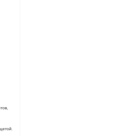
тов,
ищетой.