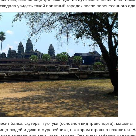
 ожидала увидеть такой приятный городок после перенесенного ада
сят байки, скутеры, тук-туки (основной вид транспорта), машины
пища людей и дикого муравейника, в котором страшно находится. Н
лавная достопримечательность города. Эти львы изображены практи