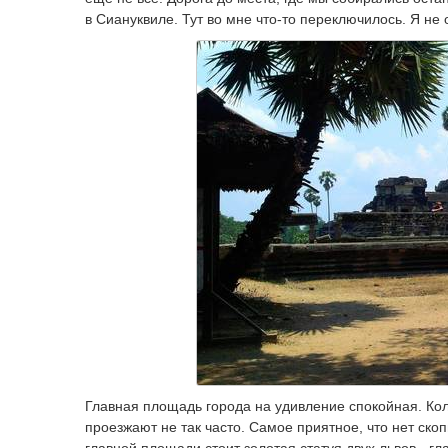
в Сиануквиле. Тут во мне что-то переключилось. Я не
Главная площадь города на удивление спокойная. Коле
проезжают не так часто. Самое приятное, что нет ско
главной площади стоит золотая статуя двух львов - г