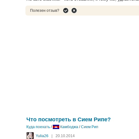
Полезен отзыв?
Что посмотреть в Сием Рипе?
Куда поехать
/
Камбоджа
/
Сием Рип
Yulia26
|
20.10.2014