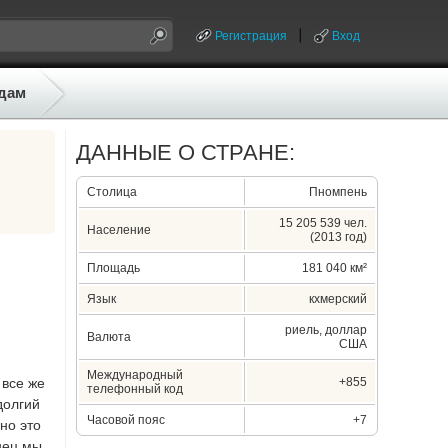
Регистрация
Вход
дам
ДАННЫЕ О СТРАНЕ:
Столица
Пномпень
15 205 539 чел.
Население
(2013 год)
Площадь
181 040 км²
Язык
кхмерский
риель, доллар
Валюта
США
Международный
 все же
+855
телефонный код
долгий
Часовой пояс
+7
но это
онец мы