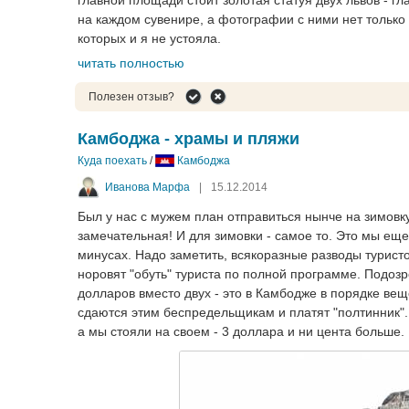
на каждом сувенире, а фотографии с ними нет только
которых и я не устояла.
читать полностью
Полезен отзыв?
Камбоджа - храмы и пляжи
Куда поехать
/
Камбоджа
Иванова Марфа
|
15.12.2014
Был у нас с мужем план отправиться нынче на зимовку 
замечательная! И для зимовки - самое то. Это мы еще
минусах. Надо заметить, всякоразные разводы туристо
норовят "обуть" туриста по полной программе. Подозр
долларов вместо двух - это в Камбодже в порядке вещ
сдаются этим беспредельщикам и платят "полтинник". 
а мы стояли на своем - 3 доллара и ни цента больше.