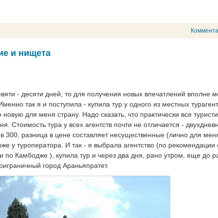
Коммент
ие и нищета
евяти - десяти дней, то для получения новых впечатлений вполне 
енно так я и поступила - купила тур у одного из местных турагент
новую для меня страну. Надо сказать, что практически все турист
я. Стоимость тура у всех агентств почти не отличается - двухднев
 300, разница в цене составляет несущественные (лично для меня
оже у туроператора. И так - я выбрала агентство (по рекомендации
и по Камбодже ), купила тур и через два дня, рано утром, еще до р
приграничный город Араньяпратет.