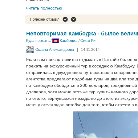
читать полностью
Полезен отзыв?
Неповторимая Камбоджа - былое велич
Куда поехать
/
Камбоджа
/
Сием Рип
Оксана Александрова
|
14.11.2014
Если вам посчастливится отдыхать в Паттайе более д
поехать на экскурсионный тур в соседнюю Камбоджу. Им
отправилась в двухдневное путешествие в совершенно 
агентства предлагают подобные туры на два или три дн
по Камбодже обойдется в 200 долларов, трехдневный в
долларов, хотя можно этот-же тур купить намного дор
по отелю, вернувшихся незадолго до этого из экскурси
меня у отеля ждал автобус для того, чтобы отвезти в 