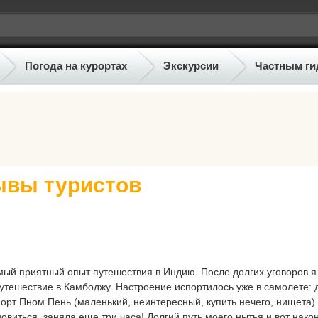
Погода на курортах
Экскурсии
Частным ги
ывы туристов
мый приятный опыт путешествия в Индию. После долгих уговоров я
путешествие в Камбоджу. Настроение испортилось уже в самолете: 
порт Пном Пень (маленький, неинтересный, купить нечего, нищета) 
новиться, заняла еще три часа! Долгий путь моего нытья и вот нак