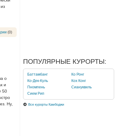
 из
арии
(0)
ПОПУЛЯРНЫЕ КУРОРТЫ:
Баттамбанг
Ко Ронг
ла о
Ко-Дек-Куль
Кох Конг
к и
Пномпень
Сиануквиль
у 50
Сием Рип
ыстро
ез. Ну,
Все курорты Камбоджи