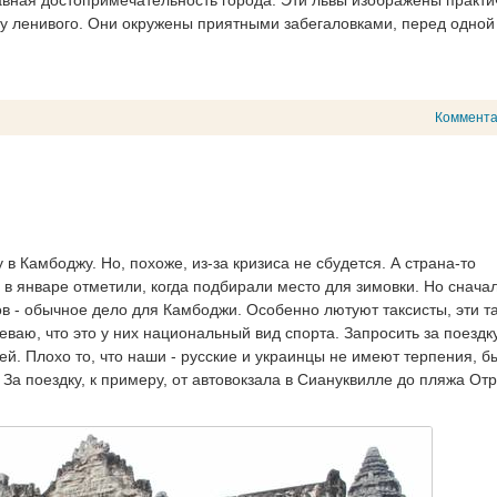
 у ленивого. Они окружены приятными забегаловками, перед одной
Коммент
в Камбоджу. Но, похоже, из-за кризиса не сбудется. А страна-то
 в январе отметили, когда подбирали место для зимовки. Но снача
в - обычное дело для Камбоджи. Особенно лютуют таксисты, эти та
еваю, что это у них национальный вид спорта. Запросить за поездк
ей. Плохо то, что наши - русские и украинцы не имеют терпения, б
За поездку, к примеру, от автовокзала в Сиануквилле до пляжа Отр