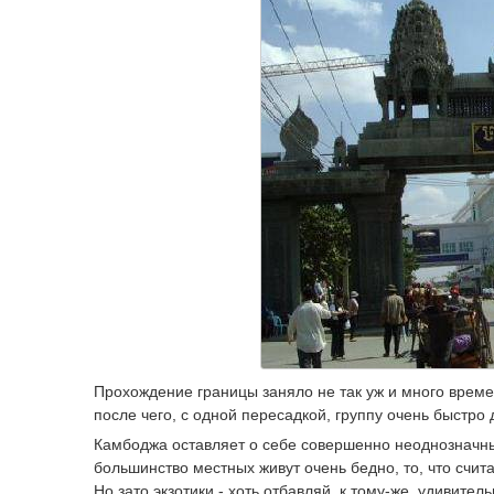
Прохождение границы заняло не так уж и много време
после чего, с одной пересадкой, группу очень быстро
Камбоджа оставляет о себе совершенно неоднозначны
большинство местных живут очень бедно, то, что счита
Но зато экзотики - хоть отбавляй, к тому-же, удивител