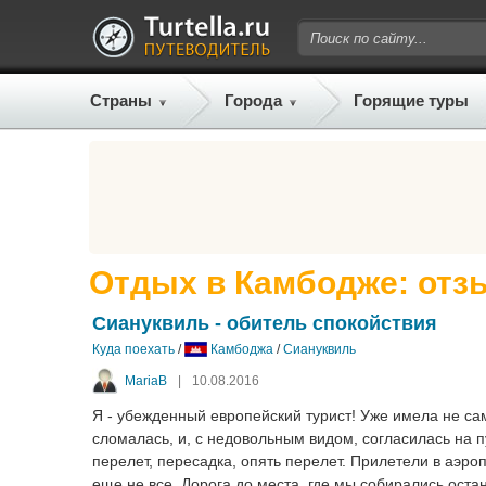
Страны
Города
Горящие туры
Отдых в Камбодже: отз
Сиануквиль - обитель спокойствия
Куда поехать
/
Камбоджа
/
Сиануквиль
MariaB
|
10.08.2016
Я - убежденный европейский турист! Уже имела не са
сломалась, и, с недовольным видом, согласилась на 
перелет, пересадка, опять перелет. Прилетели в аэро
еще не все. Дорога до места, где мы собирались оста