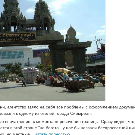
ни, агентство взяло на себя все проблемы с оформлением докумен
 довезли к одному из отелей города Сиемреап.
е впечатления, с момента пересечения границы. Сразу видно, что
ется в этой стране "не богато", у нас бы назвали беспросветной н
ьно, но местные...
читать полностью