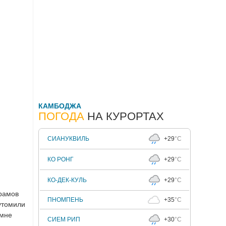
КАМБОДЖА
ПОГОДА
НА КУРОРТАХ
СИАНУКВИЛЬ
+29
°C
КО РОНГ
+29
°C
КО-ДЕК-КУЛЬ
+29
°C
храмов
ПНОМПЕНЬ
+35
°C
утомили
 мне
СИЕМ РИП
+30
°C