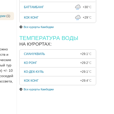
БАТТАМБАНГ
+30
°C
арии
(1)
КОХ КОНГ
+29
°C
Все курорты Камбоджи
ТЕМПЕРАТУРА ВОДЫ
НА КУРОРТАХ:
можно
СИАНУКВИЛЬ
+29.1
°C
ств и
ические
КО РОНГ
+29.2
°C
ный тур
) +/- 10
КО-ДЕК-КУЛЬ
+29.1
°C
 соседей
КОХ КОНГ
+29.4
°C
ассвета,
Все курорты Камбоджи