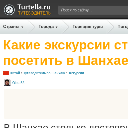
Страны
Города
Горящие туры
Пого
Какие экскурсии с
посетить в Шанха
Китай
/
Путеводитель по Шанхаю
/
Экскурсии
Olela58
В Шанхае столько достопр