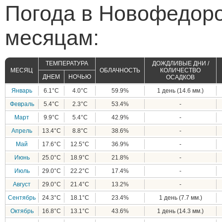
Погода в Новофедоро
месяцам:
ТЕМПЕРАТУРА
ДОЖДЛИВЫЕ ДНИ /
МЕСЯЦ
ОБЛАЧНОСТЬ
КОЛИЧЕСТВО
ДНЕМ
НОЧЬЮ
ОСАДКОВ
Январь
6.1°C
4.0°C
59.9%
1 день (14.6 мм.)
Февраль
5.4°C
2.3°C
53.4%
-
Март
9.9°C
5.4°C
42.9%
-
Апрель
13.4°C
8.8°C
38.6%
-
Май
17.6°C
12.5°C
36.9%
-
Июнь
25.0°C
18.9°C
21.8%
-
Июль
29.0°C
22.2°C
17.4%
-
Август
29.0°C
21.4°C
13.2%
-
Сентябрь
24.3°C
18.1°C
23.4%
1 день (7.7 мм.)
Октябрь
16.8°C
13.1°C
43.6%
1 день (14.3 мм.)