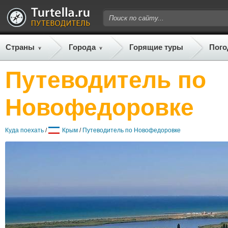
Страны
Города
Горящие туры
Пого
Путеводитель по
Новофедоровке
Куда поехать
/
Крым
/
Путеводитель по Новофедоровке