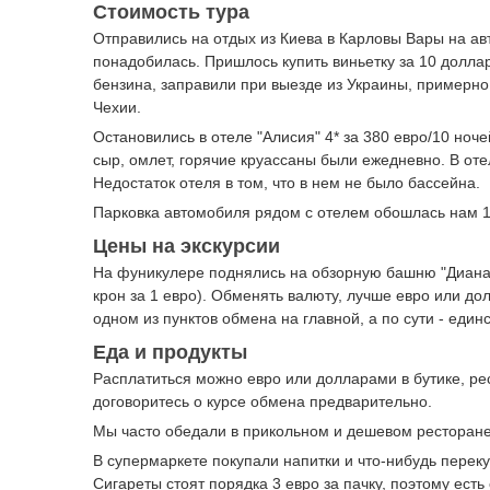
Стоимость тура
Отправились на отдых из Киева в Карловы Вары на а
понадобилась. Пришлось купить виньетку за 10 доллар
бензина, заправили при выезде из Украины, примерно
Чехии.
Остановились в отеле "Алисия" 4* за 380 евро/10 ноч
сыр, омлет, горячие круассаны были ежедневно. В оте
Недостаток отеля в том, что в нем не было бассейна.
Парковка автомобиля рядом с отелем обошлась нам 1
Цены на экскурсии
На фуникулере поднялись на обзорную башню "Диана".
крон за 1 евро). Обменять валюту, лучше евро или до
одном из пунктов обмена на главной, а по сути - един
Еда и продукты
Расплатиться можно евро или долларами в бутике, рес
договоритесь о курсе обмена предварительно.
Мы часто обедали в прикольном и дешевом ресторане 
В супермаркете покупали напитки и что-нибудь перекус
Сигареты стоят порядка 3 евро за пачку, поэтому есть