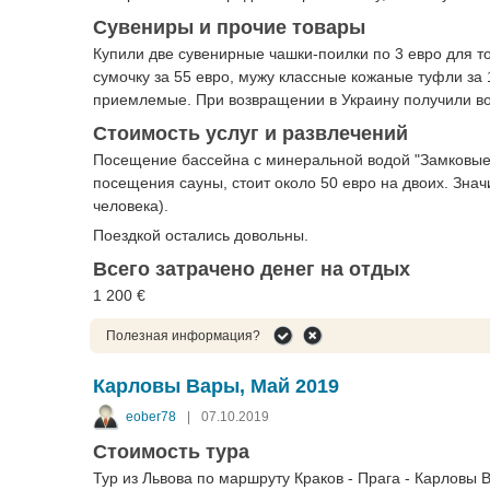
Сувениры и прочие товары
Купили две сувенирные чашки-поилки по 3 евро для то
сумочку за 55 евро, мужу классные кожаные туфли за 1
приемлемые. При возвращении в Украину получили во
Стоимость услуг и развлечений
Посещение бассейна с минеральной водой "Замковые Л
посещения сауны, стоит около 50 евро на двоих. Значи
человека).
Поездкой остались довольны.
Всего затрачено денег на отдых
1 200 €
Полезная информация?
Карловы Вары, Май 2019
eober78
|
07.10.2019
Стоимость тура
Тур из Львова по маршруту Краков - Прага - Карловы 