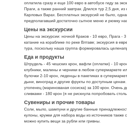
оплатила сразу и еще 100 евро в автобусе гиду за экс
Праги, а также ранний завтрак. Длился тур 2,5 дня, и
Карловых Варах. Бесплатных экскурсий не было, однак
предполагавший достаточно сытное меню и рюмку нас
Цены на экскурсии
Цены на экскурсии: ночной Краков - 10 евро, Прага - 
катание на кораблике по реке Влтаве; экскурсия в ев
тура, поскольку наша группа формировалась целенап
Еда и продукты
Штрудель - 45 чешских крон, вафли (оплатки) - 10 крон
клубники, малины и черники в любом супермаркете или
булочки 2-10 крон, леденцы в пакетиках в супермарке
дыни, виноград и другие фрукты по доступным ценам
утопенец (маринованая сосиска) за 100 крон. Очень д
сливками - 180 крон (я не рискнула попробовать столь
Сувениры и прочие товары
Соли, мыло, шампуни и другие банные принадлежности
кулоны, кружки для набора воды из источников также с
можно купить вещи за рубли или гривны.