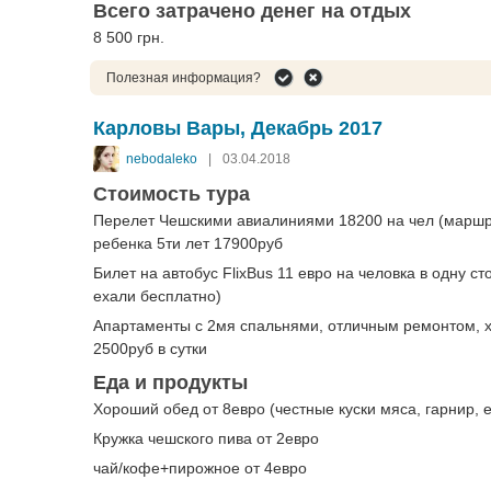
Всего затрачено денег на отдых
8 500 грн.
Полезная информация?
Карловы Вары, Декабрь 2017
nebodaleko
|
03.04.2018
Стоимость тура
Перелет Чешскими авиалиниями 18200 на чел (маршру
ребенка 5ти лет 17900руб
Билет на автобус FlixBus 11 евро на человка в одну 
ехали бесплатно)
Апартаменты с 2мя спальнями, отличным ремонтом, хо
2500руб в сутки
Еда и продукты
Хороший обед от 8евро (честные куски мяса, гарнир,
Кружка чешского пива от 2евро
чай/кофе+пирожное от 4евро