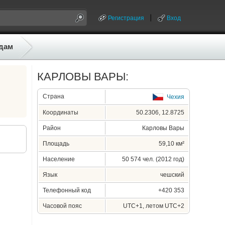
Регистрация
Вход
дам
КАРЛОВЫ ВАРЫ:
Страна
Чехия
Координаты
50.2306, 12.8725
Район
Карловы Вары
Площадь
59,10 км²
Население
50 574 чел. (2012 год)
Язык
чешский
Телефонный код
+420 353
Часовой пояс
UTC+1, летом UTC+2