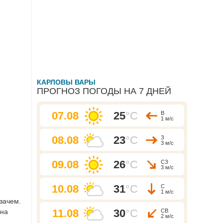
КАРЛОВЫ ВАРЫ
ПРОГНОЗ ПОГОДЫ НА 7 ДНЕЙ
07.08
25
°C
В
1 м/с
08.08
23
°C
З
3 м/с
09.08
26
°C
СЗ
3 м/с
10.08
31
°C
С
1 м/с
езачем.
11.08
30
°C
 на
СВ
2 м/с