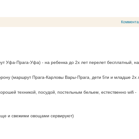
Коммента
т Уфа-Прага-Уфа) - на ребенка до 2х лет перелет бесплатный, на
сторону (маршрут Прага-Карловы Вары-Прага, дети 5ти и младше 2х 
рошей техникой, посудой, постельным бельем, естественно wifi -
 еще и свежими овощами сервируют)