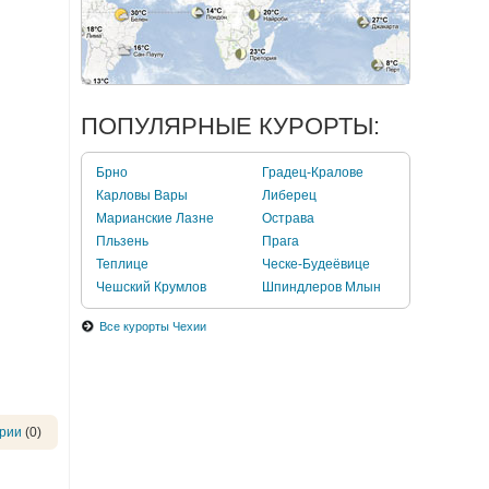
ПОПУЛЯРНЫЕ КУРОРТЫ:
Брно
Градец-Кралове
Карловы Вары
Либерец
Марианские Лазне
Острава
Пльзень
Прага
Теплице
Ческе-Будеёвице
Чешский Крумлов
Шпиндлеров Млын
Все курорты Чехии
рии
(0)