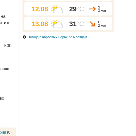
12.08
29
°C
З
3 м/с
 на
етить
13.08
31
°C
СЗ
2 м/с
Погода в Карловых Варах по месяцам
 - 500
топка
во
рии
(0)