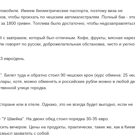
втомобиле. Имеем биометрические паспорта, поэтому виза не
ов, чтобы проехать по чешским автомагистралям. Полный бак - это
 за 1800 гривен. Топлива было достаточно, чтобы недозаправлятьс
ей с завтраком, который был отличным. Кофе, фрукты, мясная нарез
ле говорят по русски, доброжелательная обстановка, чисто и уютно
3 евро/день.
 Билет туда и обратно стоил 90 чешских крон (курс обмена: 25 че
ллары, хотя, можно обменять и российские рубли можно в любой де
ственной улице городка.
торане или в отеле. Однако, это не всегда будет выгодно, если не
"У Швейка". На двоих обед стоил порядка 30-35 евро.
ить вечером. Цены на продукты, практически, такие же, как в Киев
 смысл захватить с собой.