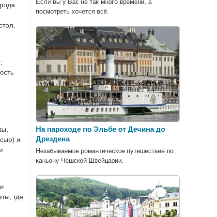
Если вы у Вас не так много времени, а
орода
посмотреть хочется всё.
стол,
;
мость
На пароходе по Эльбе от Дечина до
зы,
Дрездена
сыр) и
и
Незабываемое романтическое путешествие по
каньону Чешской Швейцарии.
 и
ты, где