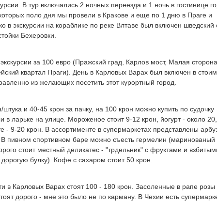
курсии. В тур включались 2 ночных переезда и 1 ночь в гостинице г
з которых поло дня мы провели в Кракове и еще по 1 дню в Праге и
о в экскурсии на кораблике по реке Влтаве был включен шведский 
тойки Бехеровки.
3 экскурсии за 100 евро (Пражский град, Карлов мост, Малая сторона
рейский квартал Праги). День в Карловых Варах был включен в стои
равленно из желающих посетить этот курортный город.
/штука и 40-45 крон за пачку, на 100 крон можно купить по судочку
 в ларьке на улице. Мороженое стоит 9-12 крон, йогурт - около 20,
те - 9-20 крон. В ассортименте в супермаркетах представлены арбу
. В пивном спортивном баре можно съесть гермелин (маринованый 
орого стоит местный деликатес - "трдельник" с фруктами и взбитым
 дорогую булку). Кофе с сахаром стоит 50 крон.
 в Карловых Варах стоят 100 - 180 крон. Засоленные в рапе розы
тоят дорого - мне это было не по карману. В Чехии есть супермарке