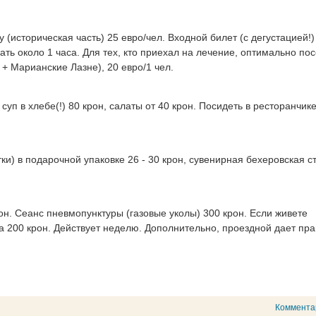
гу (историческая часть) 25 евро/чел. Входной билет (с дегустацией!)
ать около 1 часа. Для тех, кто приехал на лечение, оптимально пос
 + Марианские Лазне), 20 евро/1 чел.
 суп в хлебе(!) 80 крон, салаты от 40 крон. Посидеть в ресторанчике
ки) в подарочной упаковке 26 - 30 крон, сувенирная бехеровская с
н. Сеанс пневмопунктуры (газовые уколы) 300 крон. Если живете
за 200 крон. Действует неделю. Дополнительно, проездной дает пра
Коммента