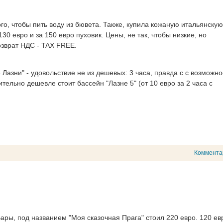
го, чтобы пить воду из бювета. Также, купила кожаную итальянскую
30 евро и за 150 евро пуховик. Цены, не так, чтобы низкие, но
зврат НДС - TAX FREE.
азни" - удовольствие не из дешевых: 3 часа, правда с с возможн
тельно дешевле стоит бассейн "Лазне 5" (от 10 евро за 2 часа с
Коммента
Вары, под названием "Моя сказочная Прага" стоил 220 евро. 120 ев